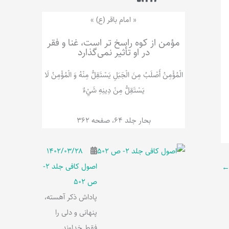
ر
پ
ل
و
ه
« امام باقر (ع) »
ش
مؤمن از کوه راسخ تر است، غنا و فقر
در او تأثیر نمی‌گذارد
الْمُؤْمِنُ‌ أَصْلَبُ‌ مِنَ‌ الْجَبَلِ‌ یَسْتَقِلُّ مِنْهُ وَ الْمُؤْمِنُ لَا
يَسْتَقِلُّ مِنْ دِينِهِ شَيْ‌ءٌ
بحار جلد 64، صفحه 362
۱۴۰۲/۰۳/۲۸
اصول کافی جلد 2-
ص 502
پاداش ذکر آهسته،
پنهانی و دلی را
فقط خداوند