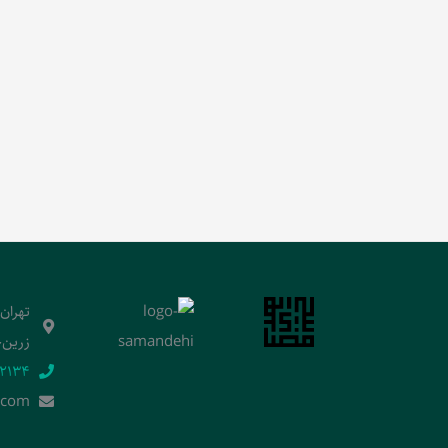
تهران
زرین‌خ
2134‬
.]com