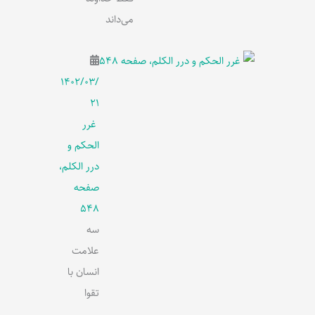
می‌داند
۱۴۰۲/۰۳/
۲۱
غرر
الحکم و
درر الکلم،
صفحه
548
سه
علامت
انسان با
تقوا