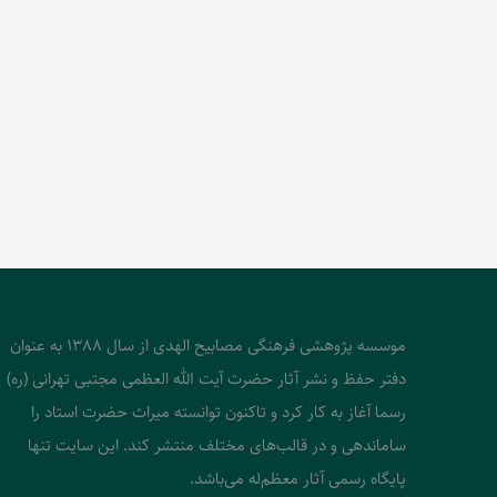
موسسه پژوهشی فرهنگی مصابیح الهدی از سال 1388 به عنوان
دفتر حفظ و نشر آثار حضرت آیت الله العظمی مجتبی تهرانی (ره)
رسما آغاز به کار کرد و تاکنون توانسته میراث حضرت استاد را
ساماندهی و در قالب‌های مختلف منتشر کند. این سایت تنها
پایگاه رسمی آثار معظم‌له می‌باشد.