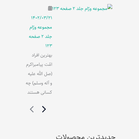
۱۴۰۲/۰۳/۲۱
مجموعه ورّام
جلد 2 صفحه
123
بهترین افراد
امّت پیامبراکرم
(صل الله علیه
و آله وسلم) چه
کسانی هستند
جدیدترین محصولات