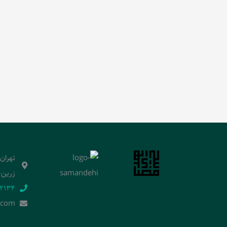
تهران
زرین‌خ
2134‬
.]com