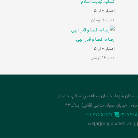
تسلیم نهایت اسلام
امتیاز
0
از 5
100,000
تومان
رضا به قضا و قدر الهی
امتیاز
0
از 5
160,000
تومان
، میدان شهدا، خیابان مجاهدین اسلام، خیابان
امه، خیابان صیاد خدایی (قائن)، پلاک43
‭021 77652137‬
‭021 7765
we[at]mojtabatehrani[