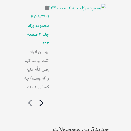
۱۴۰۲/۰۳/۲۱
مجموعه ورّام
جلد 2 صفحه
123
بهترین افراد
امّت پیامبراکرم
(صل الله علیه
و آله وسلم) چه
کسانی هستند
جدیدترین محصولات