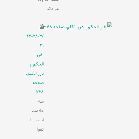
می‌داند
۱۴۰۲/۰۳/
۲۱
غرر
الحکم و
درر الکلم،
صفحه
548
سه
علامت
انسان با
تقوا