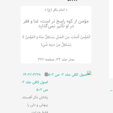
ر
پ
ل
و
ه
« امام باقر (ع) »
ش
مؤمن از کوه راسخ تر است، غنا و فقر
در او تأثیر نمی‌گذارد
الْمُؤْمِنُ‌ أَصْلَبُ‌ مِنَ‌ الْجَبَلِ‌ یَسْتَقِلُّ مِنْهُ وَ الْمُؤْمِنُ لَا
يَسْتَقِلُّ مِنْ دِينِهِ شَيْ‌ءٌ
بحار جلد 64، صفحه 362
۱۴۰۲/۰۳/۲۸
اصول کافی جلد 2-
ص 502
پاداش ذکر آهسته،
پنهانی و دلی را
فقط خداوند