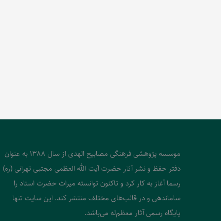
موسسه پژوهشی فرهنگی مصابیح الهدی از سال 1388 به عنوان
دفتر حفظ و نشر آثار حضرت آیت الله العظمی مجتبی تهرانی (ره)
رسما آغاز به کار کرد و تاکنون توانسته میراث حضرت استاد را
ساماندهی و در قالب‌های مختلف منتشر کند. این سایت تنها
پایگاه رسمی آثار معظم‌له می‌باشد.