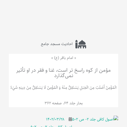
احادیث مسجد جامع
« امام باقر (ع) »
مؤمن از کوه راسخ تر است، غنا و فقر در او تأثیر
نمی‌گذارد
الْمُؤْمِنُ‌ أَصْلَبُ‌ مِنَ‌ الْجَبَلِ‌ یَسْتَقِلُّ مِنْهُ وَ الْمُؤْمِنُ لَا يَسْتَقِلُّ مِنْ دِينِهِ شَيْ‌ءٌ
بحار جلد 64، صفحه 362
۱۴۰۲/۰۳/۲۸