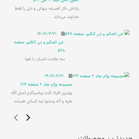
اصول کافی جلد 2- ص 502
پاداش ذکر آهسته، پنهانی و دلی را فقط
خداوند می‌داند
۱۴۰۲/۰۳/۲۱
غرر الحکم و درر الکلم، صفحه
548
سه علامت انسان با تقوا
۱۴۰۲/۰۳/۲۱
مجموعه ورّام جلد 2 صفحه 123
بهترین افراد امّت پیامبراکرم (صل الله
علیه و آله وسلم) چه کسانی هستند
جدیدترین محصولات