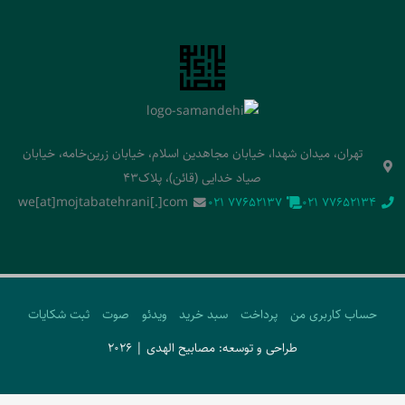
تهران، میدان شهدا، خیابان مجاهدین اسلام، خیابان زرین‌خامه، خیابان
صیاد خدایی (قائن)، پلاک43
we[at]mojtabatehrani[.]com
‭021 77652137‬
‭021 77652134‬
حساب کاربری من
پرداخت
سبد خرید
ویدئو
صوت
ثبت شکایات
طراحی و توسعه: مصابیح الهدی | 2026