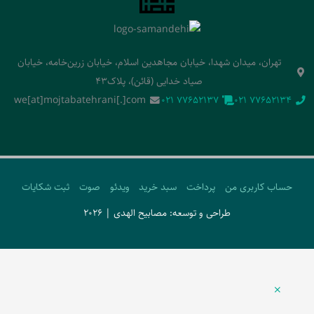
تهران، میدان شهدا، خیابان مجاهدین اسلام، خیابان زرین‌خامه، خیابان
صیاد خدایی (قائن)، پلاک43
we[at]mojtabatehrani[.]com
‭021 77652137‬
‭021 77652134‬
حساب کاربری من
پرداخت
سبد خرید
ویدئو
صوت
ثبت شکایات
طراحی و توسعه: مصابیح الهدی | 2026