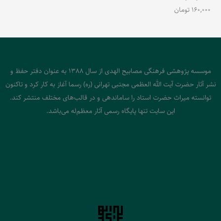
160,000
تومان
موسسه پژوهشی فرهنگی مصابیح الهدی از سال 1388 به عنوان دفتر حفظ و
نشر آثار حضرت آیت الله العظمی مجتبی تهرانی (ره) رسما آغاز به کار کرد و تاکنون
توانسته میراث حضرت استاد را ساماندهی و در قالب‌های مختلف منتشر کند.
این سایت تنها پایگاه رسمی آثار معظم‌له می‌باشد.