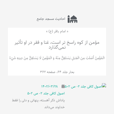
احادیث مسجد جامع
« امام باقر (ع) »
مؤمن از کوه راسخ تر است، غنا و فقر در او تأثیر
نمی‌گذارد
الْمُؤْمِنُ‌ أَصْلَبُ‌ مِنَ‌ الْجَبَلِ‌ یَسْتَقِلُّ مِنْهُ وَ الْمُؤْمِنُ لَا يَسْتَقِلُّ مِنْ دِينِهِ شَيْ‌ءٌ
بحار جلد 64، صفحه 362
۱۴۰۲/۰۳/۲۸
اصول کافی جلد 2- ص 502
پاداش ذکر آهسته، پنهانی و دلی را فقط
خداوند می‌داند