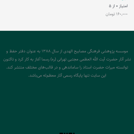
امتیاز
0
از 5
160,000
تومان
موسسه پژوهشی فرهنگی مصابیح الهدی از سال 1388 به عنوان دفتر حفظ و
نشر آثار حضرت آیت الله العظمی مجتبی تهرانی (ره) رسما آغاز به کار کرد و تاکنون
توانسته میراث حضرت استاد را ساماندهی و در قالب‌های مختلف منتشر کند.
این سایت تنها پایگاه رسمی آثار معظم‌له می‌باشد.