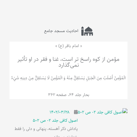
احادیث مسجد جامع
« امام باقر (ع) »
مؤمن از کوه راسخ تر است، غنا و فقر در او تأثیر
نمی‌گذارد
الْمُؤْمِنُ‌ أَصْلَبُ‌ مِنَ‌ الْجَبَلِ‌ یَسْتَقِلُّ مِنْهُ وَ الْمُؤْمِنُ لَا يَسْتَقِلُّ مِنْ دِينِهِ شَيْ‌ءٌ
بحار جلد 64، صفحه 362
۱۴۰۲/۰۳/۲۸
اصول کافی جلد 2- ص 502
پاداش ذکر آهسته، پنهانی و دلی را فقط