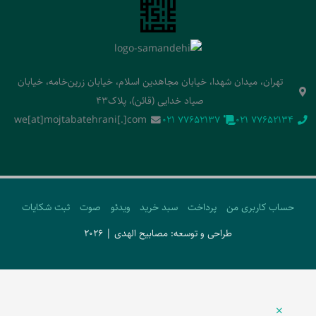
تهران، میدان شهدا، خیابان مجاهدین اسلام، خیابان زرین‌خامه، خیابان
صیاد خدایی (قائن)، پلاک43
we[at]mojtabatehrani[.]com
‭021 77652137‬
‭021 77652134‬
حساب کاربری من
پرداخت
سبد خرید
ویدئو
صوت
ثبت شکایات
طراحی و توسعه: مصابیح الهدی | 2026