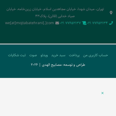
تهران، میدان شهدا، خیابان مجاهدین اسلام، خیابان زرین‌خامه، خیابان
صیاد خدایی (قائن)، پلاک43
we[at]mojtabatehrani[.]com
‭021 77652137‬
‭021 77652134‬
حساب کاربری من
پرداخت
سبد خرید
ویدئو
صوت
ثبت شکایات
طراحی و توسعه: مصابیح الهدی | 2026