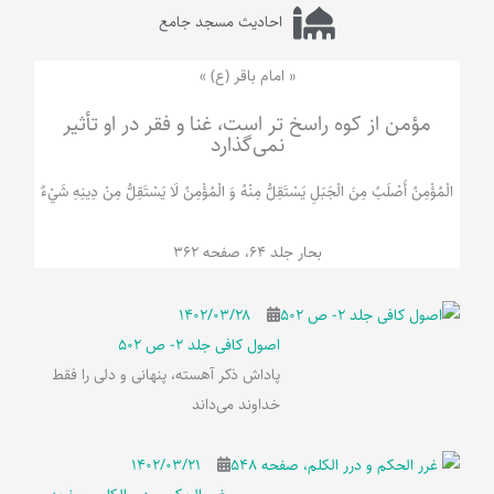
احادیث مسجد جامع
« امام باقر (ع) »
مؤمن از کوه راسخ تر است، غنا و فقر در او تأثیر
نمی‌گذارد
الْمُؤْمِنُ‌ أَصْلَبُ‌ مِنَ‌ الْجَبَلِ‌ یَسْتَقِلُّ مِنْهُ وَ الْمُؤْمِنُ لَا يَسْتَقِلُّ مِنْ دِينِهِ شَيْ‌ءٌ
بحار جلد 64، صفحه 362
۱۴۰۲/۰۳/۲۸
اصول کافی جلد 2- ص 502
پاداش ذکر آهسته، پنهانی و دلی را فقط
خداوند می‌داند
۱۴۰۲/۰۳/۲۱