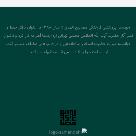
موسسه پژوهشی فرهنگی مصابیح الهدی از سال 1388 به عنوان دفتر حفظ و
نشر آثار حضرت آیت الله العظمی مجتبی تهرانی (ره) رسما آغاز به کار کرد و تاکنون
توانسته میراث حضرت استاد را ساماندهی و در قالب‌های مختلف منتشر کند.
این سایت تنها پایگاه رسمی آثار معظم‌له می‌باشد.