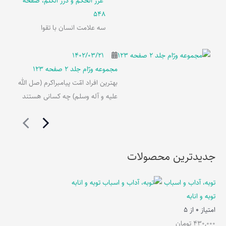
غرر الحکم و درر الکلم، صفحه
548
سه علامت انسان با تقوا
۱۴۰۲/۰۳/۲۱
مجموعه ورّام جلد 2 صفحه 123
بهترین افراد امّت پیامبراکرم (صل الله
علیه و آله وسلم) چه کسانی هستند
جدیدترین محصولات
توبه، آداب و اسباب
توبه و انابه
امتیاز
0
از 5
430,000
تومان