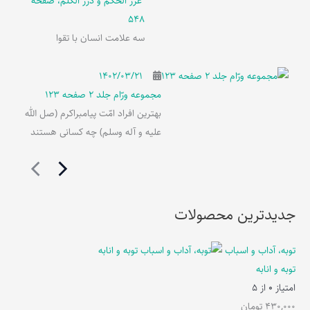
غرر الحکم و درر الکلم، صفحه
548
سه علامت انسان با تقوا
۱۴۰۲/۰۳/۲۱
مجموعه ورّام جلد 2 صفحه 123
بهترین افراد امّت پیامبراکرم (صل الله
علیه و آله وسلم) چه کسانی هستند
جدیدترین محصولات
توبه، آداب و اسباب
توبه و انابه
امتیاز
0
از 5
430,000
تومان