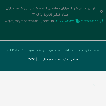
تهران، میدان شهدا، خیابان مجاهدین اسلام، خیابان زرین‌خامه، خیابان
صیاد خدایی (قائن)، پلاک43
we[at]mojtabatehrani[.]com
‭021 77652137‬
‭021 77652134‬
حساب کاربری من
پرداخت
سبد خرید
ویدئو
صوت
ثبت شکایات
طراحی و توسعه: مصابیح الهدی | 2026