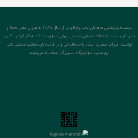
موسسه پژوهشی فرهنگی مصابیح الهدی از سال 1388 به عنوان دفتر حفظ و
نشر آثار حضرت آیت الله العظمی مجتبی تهرانی (ره) رسما آغاز به کار کرد و تاکنون
توانسته میراث حضرت استاد را ساماندهی و در قالب‌های مختلف منتشر کند.
این سایت تنها پایگاه رسمی آثار معظم‌له می‌باشد.