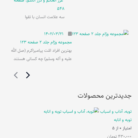
غرر الحکم و درر الکلم، صفحه
548
سه علامت انسان با تقوا
۱۴۰۲/۰۳/۲۱
مجموعه ورّام جلد 2 صفحه 123
بهترین افراد امّت پیامبراکرم (صل الله
علیه و آله وسلم) چه کسانی هستند
جدیدترین محصولات
توبه، آداب و اسباب
توبه و انابه
امتیاز
0
از 5
430,000
تومان