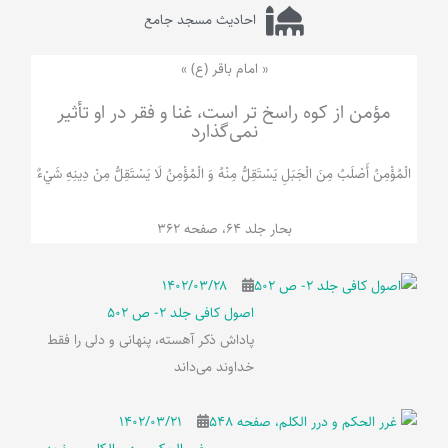
احادیث مسجد جامع
« امام باقر (ع) »
مؤمن از کوه راسخ تر است، غنا و فقر در او تأثیر
نمی‌گذارد
الْمُؤْمِنُ‌ أَصْلَبُ‌ مِنَ‌ الْجَبَلِ‌ یَسْتَقِلُّ مِنْهُ وَ الْمُؤْمِنُ لَا يَسْتَقِلُّ مِنْ دِينِهِ شَيْ‌ءٌ
بحار جلد 64، صفحه 362
۱۴۰۲/۰۳/۲۸
اصول کافی جلد 2- ص 502
پاداش ذکر آهسته، پنهانی و دلی را فقط
خداوند می‌داند
۱۴۰۲/۰۳/۲۱