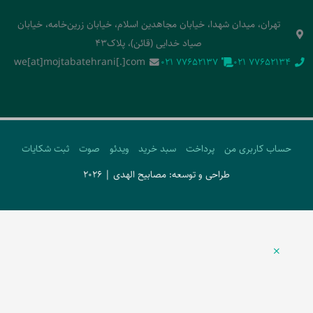
تهران، میدان شهدا، خیابان مجاهدین اسلام، خیابان زرین‌خامه، خیابان
صیاد خدایی (قائن)، پلاک43
we[at]mojtabatehrani[.]com
‭021 77652137‬
‭021 77652134‬
حساب کاربری من
پرداخت
سبد خرید
ویدئو
صوت
ثبت شکایات
طراحی و توسعه: مصابیح الهدی | 2026