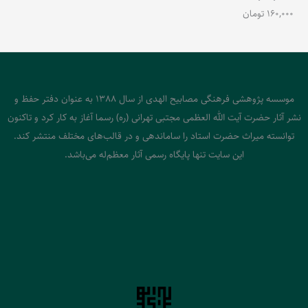
160,000
تومان
موسسه پژوهشی فرهنگی مصابیح الهدی از سال 1388 به عنوان دفتر حفظ و
نشر آثار حضرت آیت الله العظمی مجتبی تهرانی (ره) رسما آغاز به کار کرد و تاکنون
توانسته میراث حضرت استاد را ساماندهی و در قالب‌های مختلف منتشر کند.
این سایت تنها پایگاه رسمی آثار معظم‌له می‌باشد.