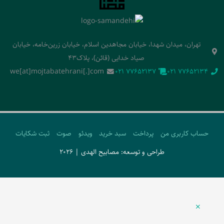
تهران، میدان شهدا، خیابان مجاهدین اسلام، خیابان زرین‌خامه، خیابان
صیاد خدایی (قائن)، پلاک43
we[at]mojtabatehrani[.]com
‭021 77652137‬
‭021 77652134‬
حساب کاربری من
پرداخت
سبد خرید
ویدئو
صوت
ثبت شکایات
طراحی و توسعه: مصابیح الهدی | 2026