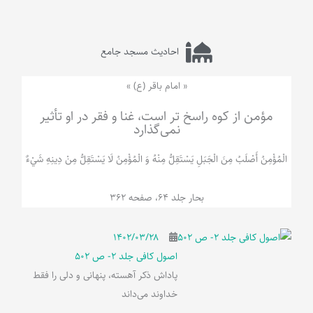
احادیث مسجد جامع
« امام باقر (ع) »
مؤمن از کوه راسخ تر است، غنا و فقر در او تأثیر
نمی‌گذارد
الْمُؤْمِنُ‌ أَصْلَبُ‌ مِنَ‌ الْجَبَلِ‌ یَسْتَقِلُّ مِنْهُ وَ الْمُؤْمِنُ لَا يَسْتَقِلُّ مِنْ دِينِهِ شَيْ‌ءٌ
بحار جلد 64، صفحه 362
۱۴۰۲/۰۳/۲۸
اصول کافی جلد 2- ص 502
پاداش ذکر آهسته، پنهانی و دلی را فقط
خداوند می‌داند