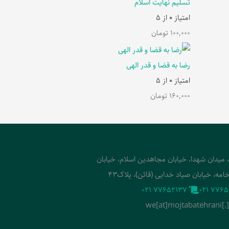
تسلیم نهایت اسلام
امتیاز
0
از 5
100,000
تومان
رضا به قضا و قدر الهی
امتیاز
0
از 5
160,000
تومان
، میدان شهدا، خیابان مجاهدین اسلام، خیابان
امه، خیابان صیاد خدایی (قائن)، پلاک43
‭021 77652137‬
‭021 7765
we[at]mojtabatehrani[