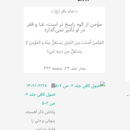
ر
پ
ل
و
ه
« امام باقر (ع) »
ش
مؤمن از کوه راسخ تر است، غنا و فقر
در او تأثیر نمی‌گذارد
الْمُؤْمِنُ‌ أَصْلَبُ‌ مِنَ‌ الْجَبَلِ‌ یَسْتَقِلُّ مِنْهُ وَ الْمُؤْمِنُ لَا
يَسْتَقِلُّ مِنْ دِينِهِ شَيْ‌ءٌ
بحار جلد 64، صفحه 362
۱۴۰۲/۰۳/۲۸
اصول کافی جلد 2-
ص 502
پاداش ذکر آهسته،
پنهانی و دلی را
فقط خداوند