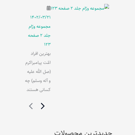
۱۴۰۲/۰۳/۲۱
مجموعه ورّام
جلد 2 صفحه
123
بهترین افراد
امّت پیامبراکرم
(صل الله علیه
و آله وسلم) چه
کسانی هستند
جدیدترین محصولات