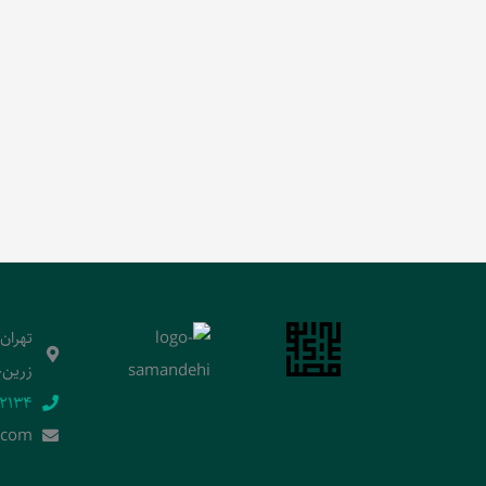
تهران
زرین‌خ
2134‬
.]com