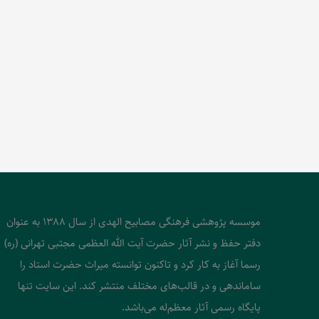
موسسه پژوهشی فرهنگی مصابیح الهدی از سال 1388 به عنوان
دفتر حفظ و نشر آثار حضرت آیت الله العظمی مجتبی تهرانی (ره)
رسما آغاز به کار کرد و تاکنون توانسته میراث حضرت استاد را
ساماندهی و در قالب‌های مختلف منتشر کند. این سایت تنها
پایگاه رسمی آثار معظم‌له می‌باشد.