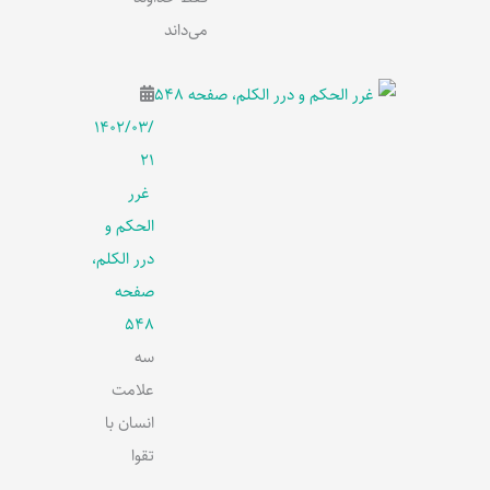
می‌داند
۱۴۰۲/۰۳/
۲۱
غرر
الحکم و
درر الکلم،
صفحه
548
سه
علامت
انسان با
تقوا