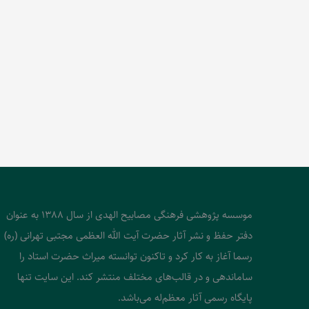
موسسه پژوهشی فرهنگی مصابیح الهدی از سال 1388 به عنوان
دفتر حفظ و نشر آثار حضرت آیت الله العظمی مجتبی تهرانی (ره)
رسما آغاز به کار کرد و تاکنون توانسته میراث حضرت استاد را
ساماندهی و در قالب‌های مختلف منتشر کند. این سایت تنها
پایگاه رسمی آثار معظم‌له می‌باشد.