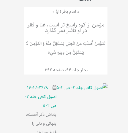
ر
پ
ل
و
ه
« امام باقر (ع) »
ش
مؤمن از کوه راسخ تر است، غنا و فقر
در او تأثیر نمی‌گذارد
الْمُؤْمِنُ‌ أَصْلَبُ‌ مِنَ‌ الْجَبَلِ‌ یَسْتَقِلُّ مِنْهُ وَ الْمُؤْمِنُ لَا
يَسْتَقِلُّ مِنْ دِينِهِ شَيْ‌ءٌ
بحار جلد 64، صفحه 362
۱۴۰۲/۰۳/۲۸
اصول کافی جلد 2-
ص 502
پاداش ذکر آهسته،
پنهانی و دلی را
فقط خداوند