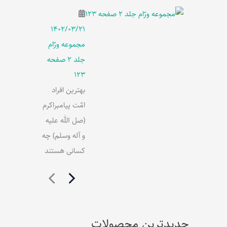
۱۴۰۲/۰۳/۲۱
مجموعه ورّام
جلد 2 صفحه
123
بهترین افراد
امّت پیامبراکرم
(صل الله علیه
و آله وسلم) چه
کسانی هستند
جدیدترین محصولات