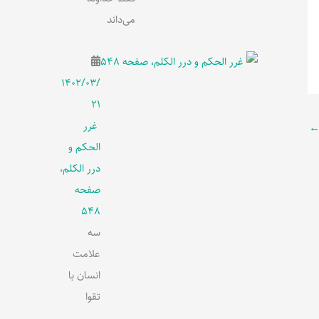
می‌داند
۱۴۰۲/۰۳/
۲۱
غرر
الحکم و
درر الکلم،
صفحه
548
سه
علامت
انسان با
تقوا