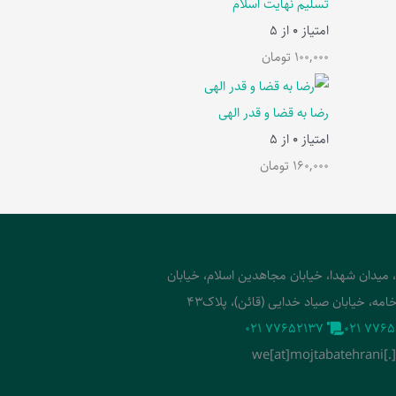
تسلیم نهایت اسلام
امتیاز
0
از 5
100,000
تومان
رضا به قضا و قدر الهی
امتیاز
0
از 5
160,000
تومان
، میدان شهدا، خیابان مجاهدین اسلام، خیابان
امه، خیابان صیاد خدایی (قائن)، پلاک43
‭021 77652137‬
‭021 7765
we[at]mojtabatehrani[