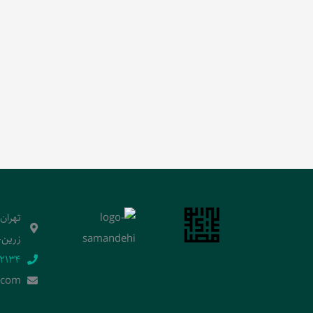
تهران
زرین‌خ
2134‬
.]com