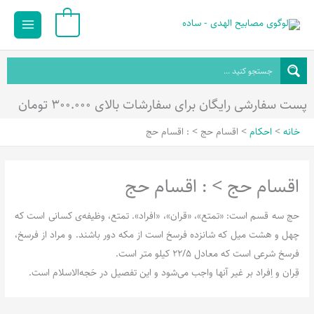
رش
Main
0
ه
Menu
حتوا
پست سفارشی رایگان برای سفارشات بالای ۳۰۰.۰۰۰ تومان
خانه
احکام
اقسام حج > : اقسام حج
اقسام حج > : اقسام حج
حج سه قسم است: «تمتع»، «قران»، «افراد». تمتع، وظیفه‌ی کسانی است که
چهل و هشت میل که شانزده فرسخ است از مکه دور باشند. و مراد از فرسخ،
فرسخ شرعی است که معادل 22/5 کیلو متر است.
قِران و اِفراد بر غیر آنها واجب می‌شود و این تفصیل در حَجه‌الاسلام است.