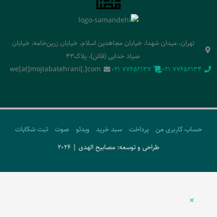
تهران، میدان شهدا، خیابان مجاهدین اسلام، خیابان زرین‌خامه، خیابان
صیاد خدایی (قائن)، پلاک43
we[at]mojtabatehrani[.]com
‭021 77652137‬
‭021 77652134‬
حساب کاربری من
پرداخت
سبد خرید
ویدئو
صوت
ثبت شکایات
طراحی و توسعه: مصابیح الهدی | 2026