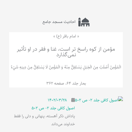
احادیث مسجد جامع
« امام باقر (ع) »
مؤمن از کوه راسخ تر است، غنا و فقر در او تأثیر
نمی‌گذارد
الْمُؤْمِنُ‌ أَصْلَبُ‌ مِنَ‌ الْجَبَلِ‌ یَسْتَقِلُّ مِنْهُ وَ الْمُؤْمِنُ لَا يَسْتَقِلُّ مِنْ دِينِهِ شَيْ‌ءٌ
بحار جلد 64، صفحه 362
۱۴۰۲/۰۳/۲۸
اصول کافی جلد 2- ص 502
پاداش ذکر آهسته، پنهانی و دلی را فقط
خداوند می‌داند