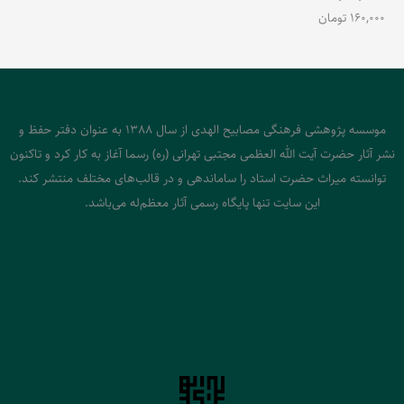
160,000
تومان
موسسه پژوهشی فرهنگی مصابیح الهدی از سال 1388 به عنوان دفتر حفظ و
نشر آثار حضرت آیت الله العظمی مجتبی تهرانی (ره) رسما آغاز به کار کرد و تاکنون
توانسته میراث حضرت استاد را ساماندهی و در قالب‌های مختلف منتشر کند.
این سایت تنها پایگاه رسمی آثار معظم‌له می‌باشد.