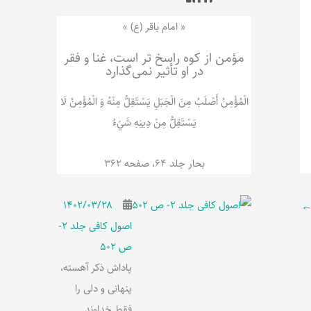
ر
پ
ل
و
ه
« امام باقر (ع) »
ش
مؤمن از کوه راسخ تر است، غنا و فقر
در او تأثیر نمی‌گذارد
الْمُؤْمِنُ‌ أَصْلَبُ‌ مِنَ‌ الْجَبَلِ‌ یَسْتَقِلُّ مِنْهُ وَ الْمُؤْمِنُ لَا
يَسْتَقِلُّ مِنْ دِينِهِ شَيْ‌ءٌ
بحار جلد 64، صفحه 362
۱۴۰۲/۰۳/۲۸
اصول کافی جلد 2-
ص 502
پاداش ذکر آهسته،
پنهانی و دلی را
فقط خداوند