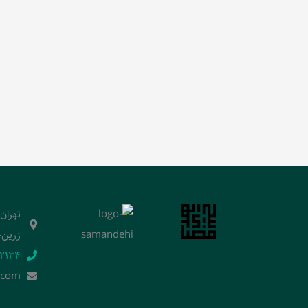
تهران
زرین‌خ
2134‬
.]com