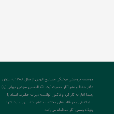
موسسه پژوهشی فرهنگی مصابیح الهدی از سال 1388 به عنوان
دفتر حفظ و نشر آثار حضرت آیت الله العظمی مجتبی تهرانی (ره)
رسما آغاز به کار کرد و تاکنون توانسته میراث حضرت استاد را
ساماندهی و در قالب‌های مختلف منتشر کند. این سایت تنها
پایگاه رسمی آثار معظم‌له می‌باشد.