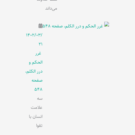
می‌داند
۱۴۰۲/۰۳/
۲۱
غرر
الحکم و
درر الکلم،
صفحه
548
سه
علامت
انسان با
تقوا