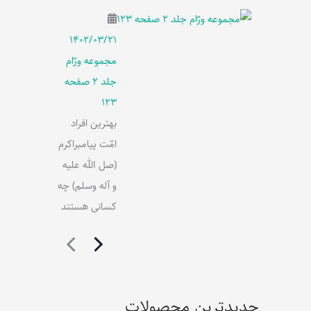
۱۴۰۲/۰۳/۲۱
مجموعه ورّام
جلد 2 صفحه
123
بهترین افراد
امّت پیامبراکرم
(صل الله علیه
و آله وسلم) چه
کسانی هستند
جدیدترین محصولات