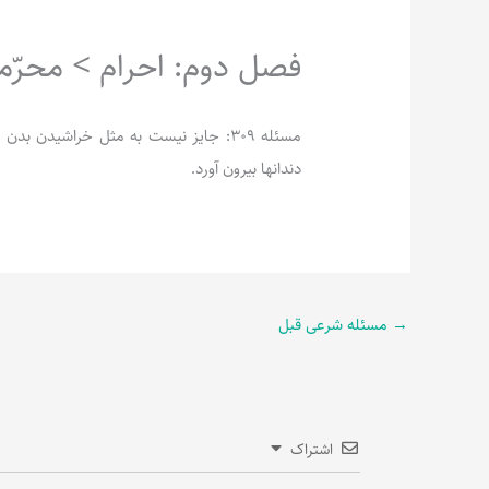
فصل دوم: احرام > محرّمات
مسئله 309: جایز نیست به مثل خراشیدن 
دندانها بیرون آورد.
→
مسئله شرعی قبل
اشتراک