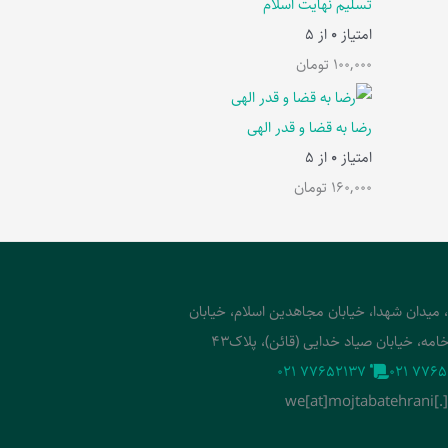
تسلیم نهایت اسلام
امتیاز
0
از 5
100,000
تومان
رضا به قضا و قدر الهی
امتیاز
0
از 5
160,000
تومان
، میدان شهدا، خیابان مجاهدین اسلام، خیابان
امه، خیابان صیاد خدایی (قائن)، پلاک43
‭021 77652137‬
‭021 7765
we[at]mojtabatehrani[