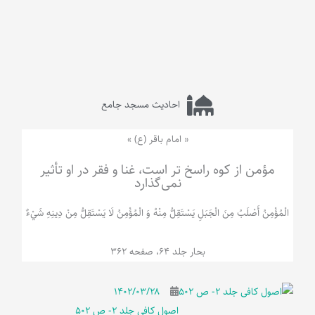
احادیث مسجد جامع
« امام باقر (ع) »
مؤمن از کوه راسخ تر است، غنا و فقر در او تأثیر
نمی‌گذارد
الْمُؤْمِنُ‌ أَصْلَبُ‌ مِنَ‌ الْجَبَلِ‌ یَسْتَقِلُّ مِنْهُ وَ الْمُؤْمِنُ لَا يَسْتَقِلُّ مِنْ دِينِهِ شَيْ‌ءٌ
بحار جلد 64، صفحه 362
۱۴۰۲/۰۳/۲۸
اصول کافی جلد 2- ص 502