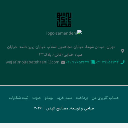
تهران، میدان شهدا، خیابان مجاهدین اسلام، خیابان زرین‌خامه، خیابان
صیاد خدایی (قائن)، پلاک43
we[at]mojtabatehrani[.]com
‭021 77652137‬
‭021 77652134‬
حساب کاربری من
پرداخت
سبد خرید
ویدئو
صوت
ثبت شکایات
طراحی و توسعه: مصابیح الهدی | 2026