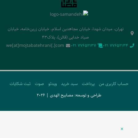
تهران، میدان شهدا، خیابان مجاهدین اسلام، خیابان زرین‌خامه، خیابان
صیاد خدایی (قائن)، پلاک43
we[at]mojtabatehrani[.]com
‭021 77652137‬
‭021 77652134‬
حساب کاربری من
پرداخت
سبد خرید
ویدئو
صوت
ثبت شکایات
طراحی و توسعه: مصابیح الهدی | 2026