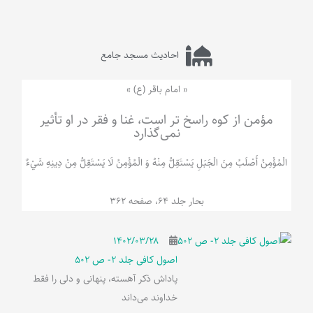
احادیث مسجد جامع
« امام باقر (ع) »
مؤمن از کوه راسخ تر است، غنا و فقر در او تأثیر
نمی‌گذارد
الْمُؤْمِنُ‌ أَصْلَبُ‌ مِنَ‌ الْجَبَلِ‌ یَسْتَقِلُّ مِنْهُ وَ الْمُؤْمِنُ لَا يَسْتَقِلُّ مِنْ دِينِهِ شَيْ‌ءٌ
بحار جلد 64، صفحه 362
۱۴۰۲/۰۳/۲۸
اصول کافی جلد 2- ص 502
پاداش ذکر آهسته، پنهانی و دلی را فقط
خداوند می‌داند