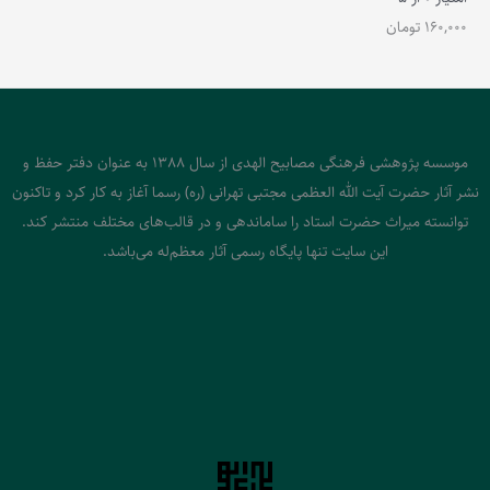
160,000
تومان
موسسه پژوهشی فرهنگی مصابیح الهدی از سال 1388 به عنوان دفتر حفظ و
نشر آثار حضرت آیت الله العظمی مجتبی تهرانی (ره) رسما آغاز به کار کرد و تاکنون
توانسته میراث حضرت استاد را ساماندهی و در قالب‌های مختلف منتشر کند.
این سایت تنها پایگاه رسمی آثار معظم‌له می‌باشد.