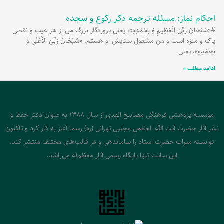
احکام نماز: مسئله ترجمه ذکر رکوع و سجده
#«سُبْحَانَ رَبِّیَ الْعَظِیمِ وَ بِحَمْدِهِ»، یعنی پروردگار بزرگ من از هر عیب و نقصی
پاک و منزه است و من مشغول ستایش او هستم، «سُبْحَانَ رَبِّیَ الاَْعْلَی وَ
بِحَمْدِهِ»، یعنی
ادامه مطلب »
موسسه پژوهشی فرهنگی مصابیح الهدی از سال 1388 به عنوان دفتر حفظ و
نشر آثار حضرت آیت الله العظمی مجتبی تهرانی (ره) رسما آغاز به کار کرد و تاکنون
توانسته میراث حضرت استاد را ساماندهی و در قالب‌های مختلف منتشر کند.
این سایت تنها پایگاه رسمی آثار معظم‌له می‌باشد.