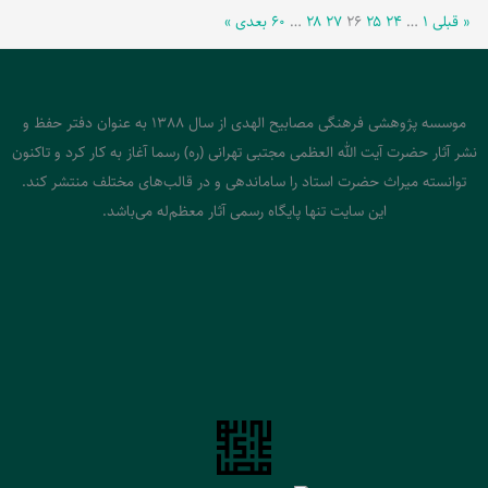
« قبلی
۱
…
۲۴
۲۵
۲۶
۲۷
۲۸
…
۶۰
بعدی »
موسسه پژوهشی فرهنگی مصابیح الهدی از سال 1388 به عنوان دفتر حفظ و
نشر آثار حضرت آیت الله العظمی مجتبی تهرانی (ره) رسما آغاز به کار کرد و تاکنون
توانسته میراث حضرت استاد را ساماندهی و در قالب‌های مختلف منتشر کند.
این سایت تنها پایگاه رسمی آثار معظم‌له می‌باشد.