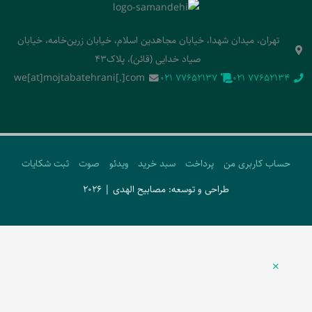
تهران، میدان شهدا، خیابان مجاهدین اسلام، خیابان زرین‌خامه، خیابان
صیاد خدایی (قائن)، پلاک43
we[at]mojtabatehrani[.]com
‭021 77652137‬
‭021 77652134‬
حساب کاربری من
پرداخت
سبد خرید
ویدئو
صوت
ثبت شکایات
طراحی و توسعه: مصابیح الهدی | 2026