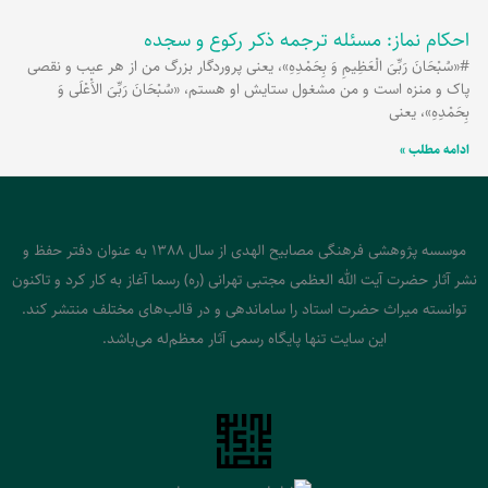
احکام نماز: مسئله ترجمه ذکر رکوع و سجده
#«سُبْحَانَ رَبِّیَ الْعَظِیمِ وَ بِحَمْدِهِ»، یعنی پروردگار بزرگ من از هر عیب و نقصی
پاک و منزه است و من مشغول ستایش او هستم، «سُبْحَانَ رَبِّیَ الاَْعْلَی وَ
بِحَمْدِهِ»، یعنی
ادامه مطلب »
موسسه پژوهشی فرهنگی مصابیح الهدی از سال 1388 به عنوان دفتر حفظ و
نشر آثار حضرت آیت الله العظمی مجتبی تهرانی (ره) رسما آغاز به کار کرد و تاکنون
توانسته میراث حضرت استاد را ساماندهی و در قالب‌های مختلف منتشر کند.
این سایت تنها پایگاه رسمی آثار معظم‌له می‌باشد.