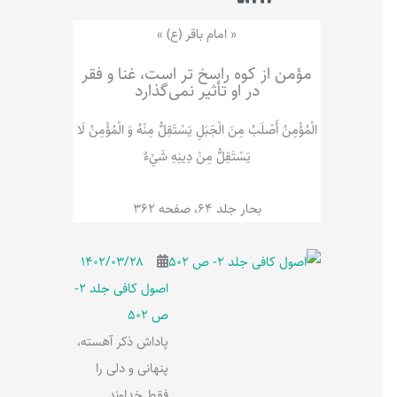
ر
پ
ل
و
ه
« امام باقر (ع) »
ش
مؤمن از کوه راسخ تر است، غنا و فقر
در او تأثیر نمی‌گذارد
الْمُؤْمِنُ‌ أَصْلَبُ‌ مِنَ‌ الْجَبَلِ‌ یَسْتَقِلُّ مِنْهُ وَ الْمُؤْمِنُ لَا
يَسْتَقِلُّ مِنْ دِينِهِ شَيْ‌ءٌ
بحار جلد 64، صفحه 362
۱۴۰۲/۰۳/۲۸
اصول کافی جلد 2-
ص 502
پاداش ذکر آهسته،
پنهانی و دلی را
فقط خداوند