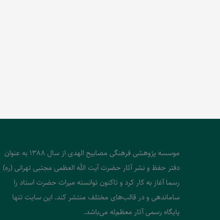
موسسه پژوهشی فرهنگی مصابیح الهدی از سال 1388 به عنوان
دفتر حفظ و نشر آثار حضرت آیت الله العظمی مجتبی تهرانی (ره)
رسما آغاز به کار کرد و تاکنون توانسته میراث حضرت استاد را
ساماندهی و در قالب‌های مختلف منتشر کند. این سایت تنها
پایگاه رسمی آثار معظم‌له می‌باشد.