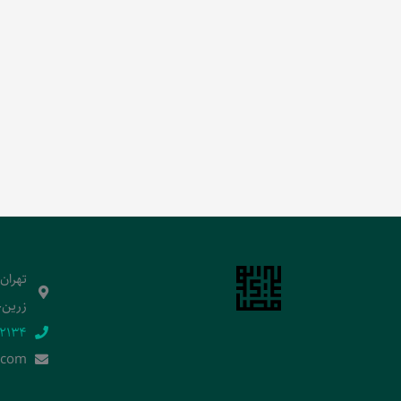
تهران
زرین‌خ
2134‬
.]com