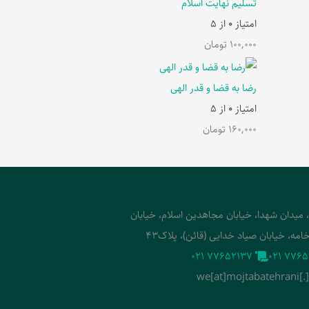
تسلیم نهایت اسلام
امتیاز
0
از 5
100,000
تومان
رضا به قضا و قدر الهی
امتیاز
0
از 5
160,000
تومان
، میدان شهدا، خیابان مجاهدین اسلام، خیابان
امه، خیابان صیاد خدایی (قائن)، پلاک43
‭021 77652137‬
‭021 7765
we[at]mojtabatehrani[