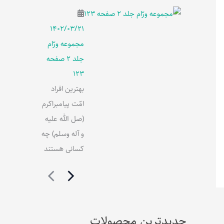
۱۴۰۲/۰۳/۲۱
مجموعه ورّام
جلد 2 صفحه
123
بهترین افراد
امّت پیامبراکرم
(صل الله علیه
و آله وسلم) چه
کسانی هستند
جدیدترین محصولات