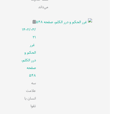
می‌داند
۱۴۰۲/۰۳/
۲۱
غرر
الحکم و
درر الکلم،
صفحه
548
سه
علامت
انسان با
تقوا