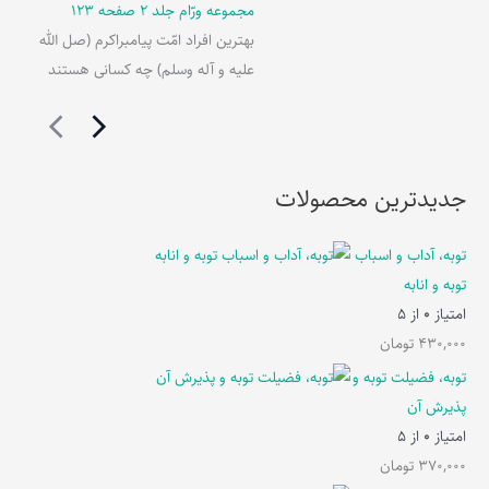
مجموعه ورّام جلد 2 صفحه 123
بهترین افراد امّت پیامبراکرم (صل الله
علیه و آله وسلم) چه کسانی هستند
جدیدترین محصولات
توبه، آداب و اسباب
توبه و انابه
امتیاز
0
از 5
430,000
تومان
توبه، فضیلت توبه و
پذیرش آن
امتیاز
0
از 5
370,000
تومان