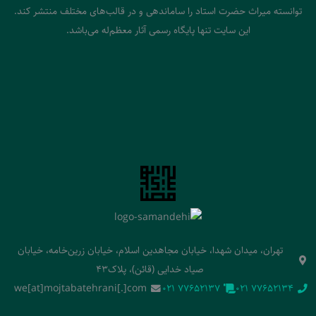
توانسته میراث حضرت استاد را ساماندهی و در قالب‌های مختلف منتشر کند.
این سایت تنها پایگاه رسمی آثار معظم‌له می‌باشد.
تهران، میدان شهدا، خیابان مجاهدین اسلام، خیابان زرین‌خامه، خیابان
صیاد خدایی (قائن)، پلاک43
we[at]mojtabatehrani[.]com
‭021 77652137‬
‭021 77652134‬