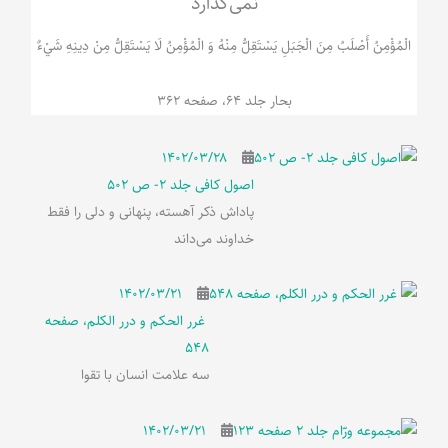
نمی‌گذارد
الْمُؤْمِنُ‌ أَصْلَبُ‌ مِنَ‌ الْجَبَلِ‌ یَسْتَقِلُّ مِنْهُ وَ الْمُؤْمِنُ لَا يَسْتَقِلُّ مِنْ دِينِهِ شَيْ‌ءٌ
بحار جلد 64، صفحه 362
۱۴۰۲/۰۳/۲۸
اصول کافی جلد 2- ص 502
پاداش ذکر آهسته، پنهانی و دلی را فقط
خداوند می‌داند
۱۴۰۲/۰۳/۲۱
غرر الحکم و درر الکلم، صفحه
548
سه علامت انسان با تقوا
۱۴۰۲/۰۳/۲۱