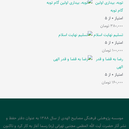
توبه، بیداری اولین
گام توبه
امتیاز
0
از 5
380,000
تومان
تسلیم نهایت اسلام
امتیاز
0
از 5
100,000
تومان
رضا به قضا و قدر
الهی
امتیاز
0
از 5
160,000
تومان
موسسه پژوهشی فرهنگی مصابیح الهدی از سال 1388 به عنوان دفتر حفظ و
نشر آثار حضرت آیت الله العظمی مجتبی تهرانی (ره) رسما آغاز به کار کرد و تاکنون