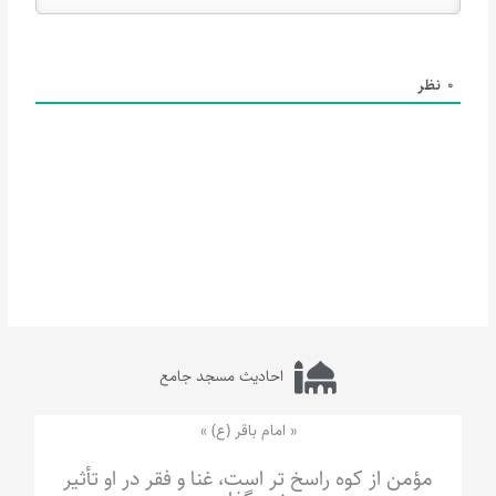
0
نظر
احادیث مسجد جامع
« امام باقر (ع) »
مؤمن از کوه راسخ تر است، غنا و فقر در او تأثیر