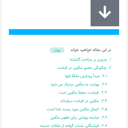
در این مقاله خواهید خواند
پنهان
1.
مروری بر مباحث گذشته
2.
چگونگی حضور متّقین در قیامت
2.1.
مبدأ پیدایش ملکۀ تقوا
2.2.
بهشت به متّقین نزدیک می شود
2.3.
قیامت؛ حجلۀ متّقین است
2.4.
متّقین در قیامت سواره‌اند
2.5.
اعمال متّقین مورد پسند خدا است
2.6.
چشمه بهشتی برای تطهیر متّقین
2.7.
فرشتگان نشئت گرفته از ملکات حسنه