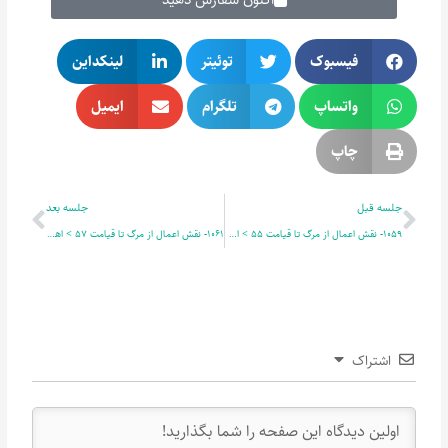
فیسبوک
توئیتر
لینکداین
واتساپ
تلگرام
ایمیل
چاپ
قبلی
بعدی
جلسه قبل
جلسه بعد
1059- نقش اعمال از مرگ تا قیامت 55 > اهوال قیامت 8
1061- نقش اعمال از مرگ تا قیامت 57 > اهوال قیامت 10
اشتراک