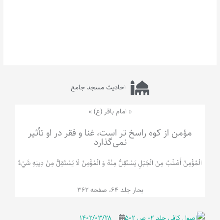
احادیث مسجد جامع
« امام باقر (ع) »
مؤمن از کوه راسخ تر است، غنا و فقر در او تأثیر
نمی‌گذارد
الْمُؤْمِنُ‌ أَصْلَبُ‌ مِنَ‌ الْجَبَلِ‌ یَسْتَقِلُّ مِنْهُ وَ الْمُؤْمِنُ لَا يَسْتَقِلُّ مِنْ دِينِهِ شَيْ‌ءٌ
بحار جلد 64، صفحه 362
۱۴۰۲/۰۳/۲۸