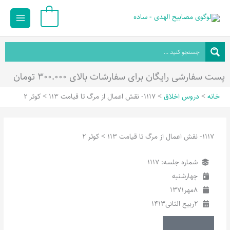
رش
Main
0
ه
Menu
حتوا
پست سفارشی رایگان برای سفارشات بالای ۳۰۰.۰۰۰ تومان
خانه
دروس اخلاق
1117- نقش اعمال از مرگ تا قیامت 113 > کوثر 2
1117- نقش اعمال از مرگ تا قیامت 113 > کوثر 2
شماره جلسه: 1117
چهارشنبه
8
مهر
1371
2
ربیع الثانی
1413