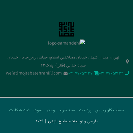
تهران، میدان شهدا، خیابان مجاهدین اسلام، خیابان زرین‌خامه، خیابان
صیاد خدایی (قائن)، پلاک43
we[at]mojtabatehrani[.]com
‭021 77652137‬
‭021 77652134‬
حساب کاربری من
پرداخت
سبد خرید
ویدئو
صوت
ثبت شکایات
طراحی و توسعه: مصابیح الهدی | 2026