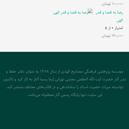
100,000
تومان
رضا به قضا و قدر
الهی
امتیاز
0
از 5
160,000
تومان
موسسه پژوهشی فرهنگی مصابیح الهدی از سال 1388 به عنوان دفتر حفظ و
نشر آثار حضرت آیت الله العظمی مجتبی تهرانی (ره) رسما آغاز به کار کرد و تاکنون
توانسته میراث حضرت استاد را ساماندهی و در قالب‌های مختلف منتشر کند.
این سایت تنها پایگاه رسمی آثار معظم‌له می‌باشد.