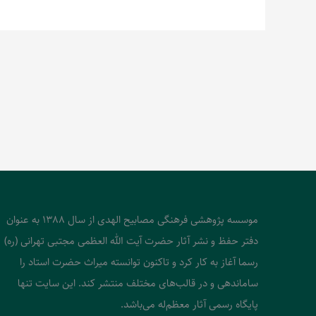
موسسه پژوهشی فرهنگی مصابیح الهدی از سال 1388 به عنوان
دفتر حفظ و نشر آثار حضرت آیت الله العظمی مجتبی تهرانی (ره)
رسما آغاز به کار کرد و تاکنون توانسته میراث حضرت استاد را
ساماندهی و در قالب‌های مختلف منتشر کند. این سایت تنها
پایگاه رسمی آثار معظم‌له می‌باشد.