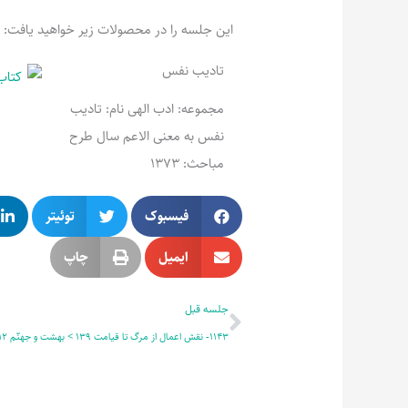
این جلسه را در محصولات زیر خواهید یافت:
تادیب نفس
مجموعه: ادب الهی نام: تادیب
نفس به معنی الاعم سال طرح
مباحث: 1373
فیسبوک
توئیتر
ایمیل
چاپ
قبلی
جلسه قبل
1143- نقش اعمال از مرگ تا قیامت 139 > بهشت و جهنّم 12