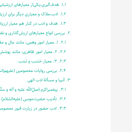
1.1.
هدف‌گیری،یکی‌از معیارهای ارزشیابی
1.2.
ادب،ملاک و معیاری دیگر برای ارزیا
1.3.
هدف و ادب در کنار هم معیار ارزی
2.
بررسی انواع معیارهای ارزش‌گذاری و نقد 
2.1.
1. معیار امور وهمی، مانند مال و مقام
2.2.
2. معیار امور ظاهری، مانند پوشش و لباس
2.3.
3. معیار حَسَب و نَسَب
2.4.
بررسی روایات معصومین (علیهم‌السّ
3.
أنبیا و مسألۀ ادب الهی
3.1.
پیغمبراکرم (صلّ‌الله علیه و آله و س
3.2.
تأدیب حضرت‌موسی (علیه‌السّلام) 
3.3.
ادب حضور در زیارت قبور معصومین 