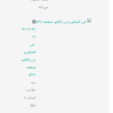
می‌داند
۱۴۰۲/۰۳/
۲۱
غرر
الحکم و
درر الکلم،
صفحه
548
سه
علامت
انسان با
تقوا