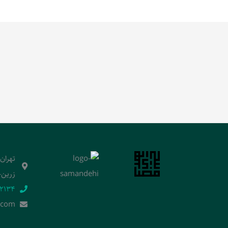
تهران
زرین‌خ
2134‬
.]com