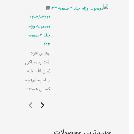
۱۴۰۲/۰۳/۲۱
مجموعه ورّام
جلد 2 صفحه
123
بهترین افراد
امّت پیامبراکرم
(صل الله علیه
و آله وسلم) چه
کسانی هستند
جدیدترین محصولات