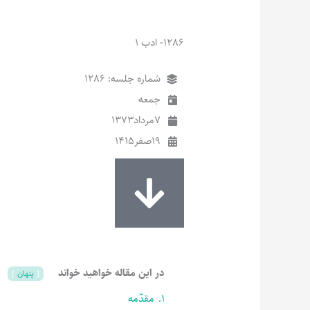
1286- ادب 1
شماره جلسه: 1286
جمعه
7
مرداد
1373
19
صفر
1415
در این مقاله خواهید خواند
پنهان
1.
مقدّمه