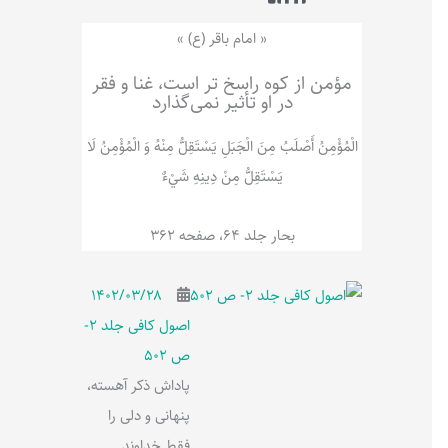
ر
پ
ل
و
ه
« امام باقر (ع) »
ش
مؤمن از کوه راسخ تر است، غنا و فقر
در او تأثیر نمی‌گذارد
الْمُؤْمِنُ‌ أَصْلَبُ‌ مِنَ‌ الْجَبَلِ‌ یَسْتَقِلُّ مِنْهُ وَ الْمُؤْمِنُ لَا
يَسْتَقِلُّ مِنْ دِينِهِ شَيْ‌ءٌ
بحار جلد 64، صفحه 362
۱۴۰۲/۰۳/۲۸
اصول کافی جلد 2-
ص 502
پاداش ذکر آهسته،
پنهانی و دلی را
فقط خداوند