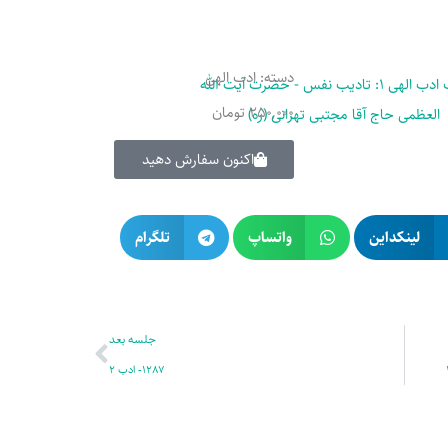
دسته:
ادب الهی
250,000
تومان
اکنون سفارش دهید
لینکداین
واتساپ
تلگرام
بعدی
جلسه بعد
1287- ادب 2