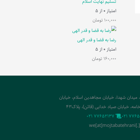
تسلیم نهایت اسلام
امتیاز
0
از 5
100,000
تومان
رضا به قضا و قدر الهی
امتیاز
0
از 5
160,000
تومان
، میدان شهدا، خیابان مجاهدین اسلام، خیابان
امه، خیابان صیاد خدایی (قائن)، پلاک43
‭021 77652137‬
‭021 7765
we[at]mojtabatehrani[