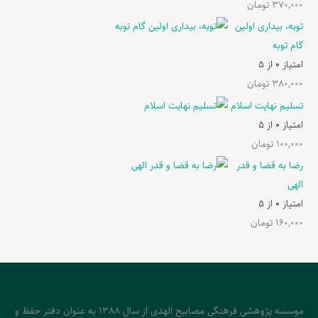
370,000
تومان
توبه، بیداری اولین
گام توبه
امتیاز
0
از 5
380,000
تومان
تسلیم نهایت اسلام
امتیاز
0
از 5
100,000
تومان
رضا به قضا و قدر
الهی
امتیاز
0
از 5
160,000
تومان
موسسه پژوهشی فرهنگی مصابیح الهدی از سال 1388 به عنوان دفتر حفظ و