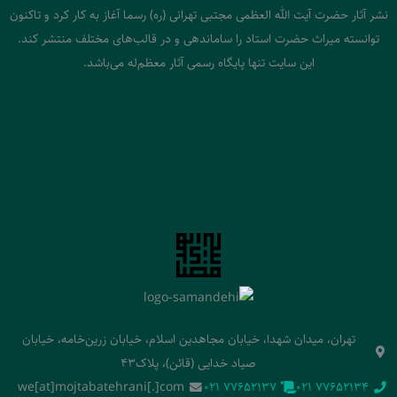
نشر آثار حضرت آیت الله العظمی مجتبی تهرانی (ره) رسما آغاز به کار کرد و تاکنون
توانسته میراث حضرت استاد را ساماندهی و در قالب‌های مختلف منتشر کند.
این سایت تنها پایگاه رسمی آثار معظم‌له می‌باشد.
تهران، میدان شهدا، خیابان مجاهدین اسلام، خیابان زرین‌خامه، خیابان
صیاد خدایی (قائن)، پلاک43
we[at]mojtabatehrani[.]com
‭021 77652137‬
‭021 77652134‬