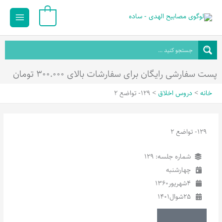
رش
Main
0
ه
Menu
حتوا
پست سفارشی رایگان برای سفارشات بالای ۳۰۰.۰۰۰ تومان
خانه
دروس اخلاق
129- تواضع 2
129- تواضع 2
شماره جلسه: 129
چهارشنبه
4
شهریور
1360
25
شوال
1401