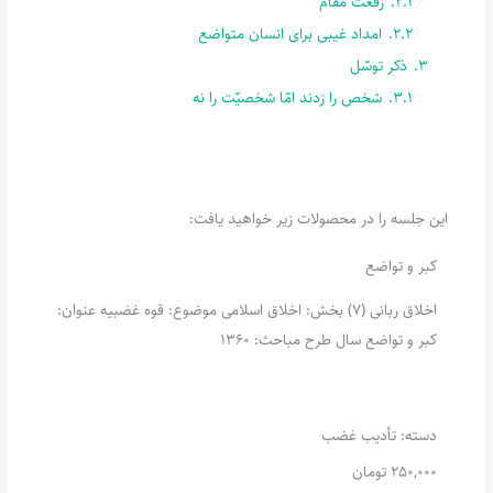
2.1.
رفعت مقام
2.2.
امداد غیبی برای انسان متواضع
3.
ذکر توسّل
3.1.
شخص را زدند امّا شخصیّت را نه
این جلسه را در محصولات زیر خواهید یافت:
کبر و تواضع
اخلاق ربانی (7) بخش: اخلاق اسلامی موضوع: قوه غضبیه عنوان:
کبر و تواضع سال طرح مباحث: 1360
دسته:
تأدیب غضب
250,000
تومان