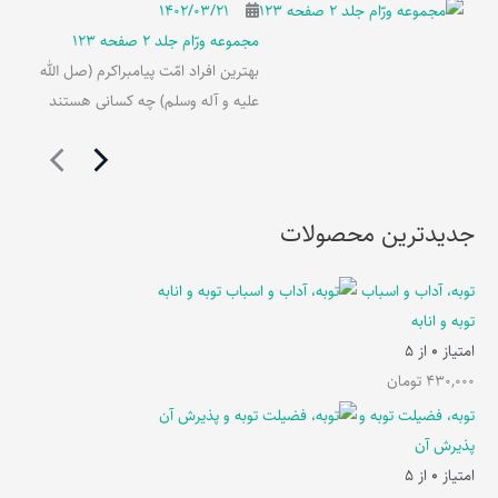
۱۴۰۲/۰۳/۲۱
مجموعه ورّام جلد 2 صفحه 123
بهترین افراد امّت پیامبراکرم (صل الله
علیه و آله وسلم) چه کسانی هستند
جدیدترین محصولات
توبه، آداب و اسباب
توبه و انابه
امتیاز
0
از 5
430,000
تومان
توبه، فضیلت توبه و
پذیرش آن
امتیاز
0
از 5