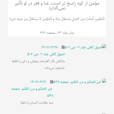
مؤمن از کوه راسخ تر است، غنا و فقر در او تأثیر
نمی‌گذارد
الْمُؤْمِنُ‌ أَصْلَبُ‌ مِنَ‌ الْجَبَلِ‌ یَسْتَقِلُّ مِنْهُ وَ الْمُؤْمِنُ لَا يَسْتَقِلُّ مِنْ دِينِهِ شَيْ‌ءٌ
بحار جلد 64، صفحه 362
۱۴۰۲/۰۳/۲۸
اصول کافی جلد 2- ص 502
پاداش ذکر آهسته، پنهانی و دلی را فقط
خداوند می‌داند
۱۴۰۲/۰۳/۲۱
غرر الحکم و درر الکلم، صفحه
548
سه علامت انسان با تقوا