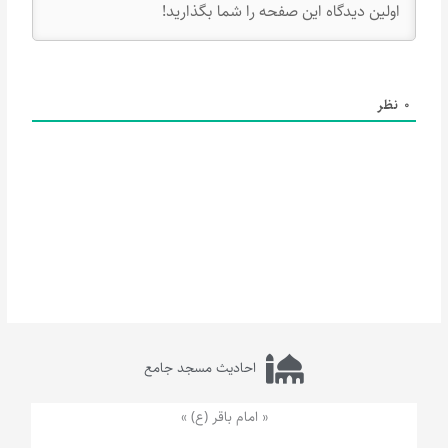
0
نظر
احادیث مسجد جامع
« امام باقر (ع) »