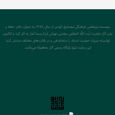
موسسه پژوهشی فرهنگی مصابیح الهدی از سال 1388 به عنوان دفتر حفظ و
نشر آثار حضرت آیت الله العظمی مجتبی تهرانی (ره) رسما آغاز به کار کرد و تاکنون
توانسته میراث حضرت استاد را ساماندهی و در قالب‌های مختلف منتشر کند.
این سایت تنها پایگاه رسمی آثار معظم‌له می‌باشد.