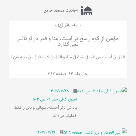
احادیث مسجد جامع
« امام باقر (ع) »
مؤمن از کوه راسخ تر است، غنا و فقر در او تأثیر
نمی‌گذارد
الْمُؤْمِنُ‌ أَصْلَبُ‌ مِنَ‌ الْجَبَلِ‌ یَسْتَقِلُّ مِنْهُ وَ الْمُؤْمِنُ لَا يَسْتَقِلُّ مِنْ دِينِهِ شَيْ‌ءٌ
بحار جلد 64، صفحه 362
۱۴۰۲/۰۳/۲۸
اصول کافی جلد 2- ص 502
پاداش ذکر آهسته، پنهانی و دلی را فقط
خداوند می‌داند
۱۴۰۲/۰۳/۲۱