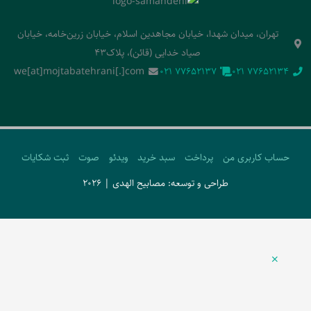
تهران، میدان شهدا، خیابان مجاهدین اسلام، خیابان زرین‌خامه، خیابان
صیاد خدایی (قائن)، پلاک43
we[at]mojtabatehrani[.]com
‭021 77652137‬
‭021 77652134‬
حساب کاربری من
پرداخت
سبد خرید
ویدئو
صوت
ثبت شکایات
طراحی و توسعه: مصابیح الهدی | 2026