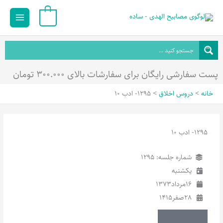
رش
Main
0
ه
Menu
حتوا
پست سفارشی رایگان برای سفارشات بالای ۳۰۰.۰۰۰ تومان
خانه
دروس اخلاق
1295- ادب 10
1295- ادب 10
شماره جلسه: 1295
یکشنبه
16
مرداد
1373
28
صفر
1415