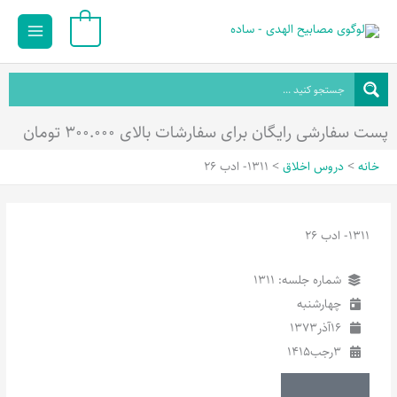
رش
Main
0
ه
Menu
حتوا
پست سفارشی رایگان برای سفارشات بالای ۳۰۰.۰۰۰ تومان
خانه
دروس اخلاق
1311- ادب 26
1311- ادب 26
شماره جلسه: 1311
چهارشنبه
16
آذر
1373
3
رجب
1415