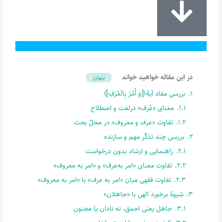
در این مقاله خواهید خواند
پنهان
1.
بررسی مفاد آیۀ﴿وَ أْمُرْ بِالْعُرْفِ﴾
1.1.
معنای «عُرف» در‌لغت و اصطلاح
1.2.
تفاوت «عرف و معروف» در محلّ بحث
2.
بررسی چند تذکّر مهم و سازنده
2.1.
راهنمایی و ارشاد بدون درخواست
2.2.
تفاوت معنای «امر به‌عرف» و «امر به معروف»
2.3.
تفاوت فقهی میان «امر به عرف» با «امر به معروف»
3.
شیوۀ برخورد الهی با «جاهلان»
3.1.
جاهل یعنی احمق، نه نادان یا مجنون