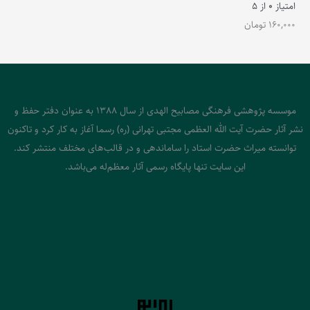
امتیاز
0
از 5
160,000
تومان
موسسه پژوهشی فرهنگی مصابیح الهدی از سال 1388 به عنوان دفتر حفظ و
نشر آثار حضرت آیت الله العظمی مجتبی تهرانی (ره) رسما آغاز به کار کرد و تاکنون
توانسته میراث حضرت استاد را ساماندهی و در قالب‌های مختلف منتشر کند.
این سایت تنها پایگاه رسمی آثار معظم‌له می‌باشد.