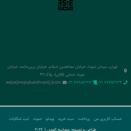
تهران، میدان شهدا، خیابان مجاهدین اسلام، خیابان زرین‌خامه، خیابان
صیاد خدایی (قائن)، پلاک43
we[at]mojtabatehrani[.]com
‭021 77652137‬
‭021 77652134‬
حساب کاربری من
پرداخت
سبد خرید
ویدئو
صوت
ثبت شکایات
طراحی و توسعه: مصابیح الهدی | 2026