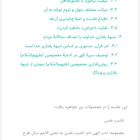
3.2.
کیفیت برخورد با احمق‌جاهل
3.3.
مراتب مختلف جهل و لزوم توجّه به آن
3.4.
اطباع فاسده و اصلاح‌ناپذیری آن‌ها
3.5.
تفاوت «اعراض» با«طرد کردن»
4.
شیوۀ رفتاری خداوند با اصناف سه‌گانۀ مردم
4.1.
امر قرآن، دستوری بر اساس شیوۀ رفتاری خدا است
4.2.
توصیف سیرۀ الهی در ادعیۀ معصومین (علیهم‌السّلام)
4.3.
روش‌رفتاری معصومین (علیهم‌السّلام) نمودی از شیوۀ
رفتاری پروردگار
این جلسه را در محصولات زیر خواهید یافت:
تادیب نفس
مجموعه: ادب الهی نام: تادیب نفس به معنی الاعم سال طرح