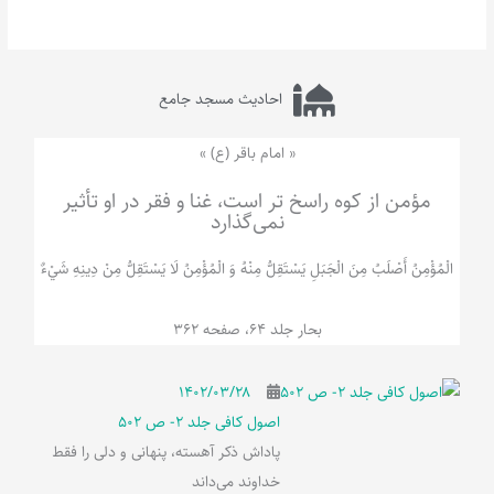
احادیث مسجد جامع
« امام باقر (ع) »
مؤمن از کوه راسخ تر است، غنا و فقر در او تأثیر
نمی‌گذارد
الْمُؤْمِنُ‌ أَصْلَبُ‌ مِنَ‌ الْجَبَلِ‌ یَسْتَقِلُّ مِنْهُ وَ الْمُؤْمِنُ لَا يَسْتَقِلُّ مِنْ دِينِهِ شَيْ‌ءٌ
بحار جلد 64، صفحه 362
۱۴۰۲/۰۳/۲۸
اصول کافی جلد 2- ص 502
پاداش ذکر آهسته، پنهانی و دلی را فقط
خداوند می‌داند