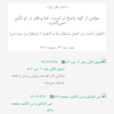
« امام باقر (ع) »
مؤمن از کوه راسخ تر است، غنا و فقر در او تأثیر
نمی‌گذارد
الْمُؤْمِنُ‌ أَصْلَبُ‌ مِنَ‌ الْجَبَلِ‌ یَسْتَقِلُّ مِنْهُ وَ الْمُؤْمِنُ لَا يَسْتَقِلُّ مِنْ دِينِهِ شَيْ‌ءٌ
بحار جلد 64، صفحه 362
۱۴۰۲/۰۳/۲۸
اصول کافی جلد 2- ص 502
پاداش ذکر آهسته، پنهانی و دلی را فقط
خداوند می‌داند
۱۴۰۲/۰۳/۲۱
غرر الحکم و درر الکلم، صفحه
548