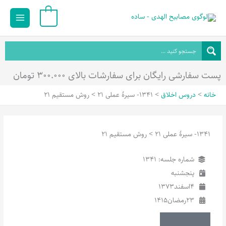
رش
Main
0
ه
Menu
حتوا
پست سفارشی رایگان برای سفارشات بالای ۳۰۰.۰۰۰ تومان
خانه
دروس اخلاق
1341- سیرۀ عملی 21 > روش مستقیم 21
1341- سیرۀ عملی 21 > روش مستقیم 21
شماره جلسه: 1341
پنجشنبه
4
اسفند
1373
23
رمضان
1415