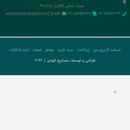
صیاد خدایی (قائن)، پلاک43
we[at]mojtabatehrani[.]com
‭021 77652137‬
‭021 77652134‬
حساب کاربری من
پرداخت
سبد خرید
ویدئو
صوت
ثبت شکایات
طراحی و توسعه: مصابیح الهدی | 2026