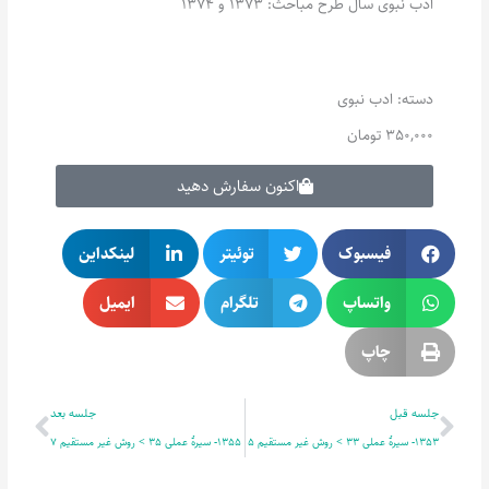
ادب نبوی سال طرح مباحث: 1373 و 1374
دسته:
ادب نبوی
350,000
تومان
اکنون سفارش دهید
فیسبوک
توئیتر
لینکداین
واتساپ
تلگرام
ایمیل
چاپ
قبلی
بعدی
جلسه قبل
جلسه بعد
1353- سیرۀ عملی 33 > روش غیر مستقیم 5
1355- سیرۀ عملی 35 > روش غیر مستقیم 7