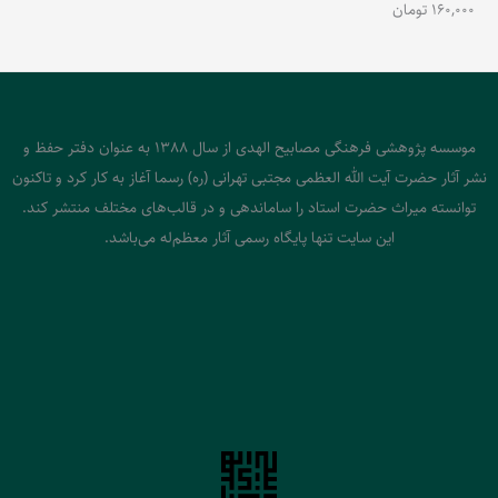
160,000
تومان
موسسه پژوهشی فرهنگی مصابیح الهدی از سال 1388 به عنوان دفتر حفظ و
نشر آثار حضرت آیت الله العظمی مجتبی تهرانی (ره) رسما آغاز به کار کرد و تاکنون
توانسته میراث حضرت استاد را ساماندهی و در قالب‌های مختلف منتشر کند.
این سایت تنها پایگاه رسمی آثار معظم‌له می‌باشد.