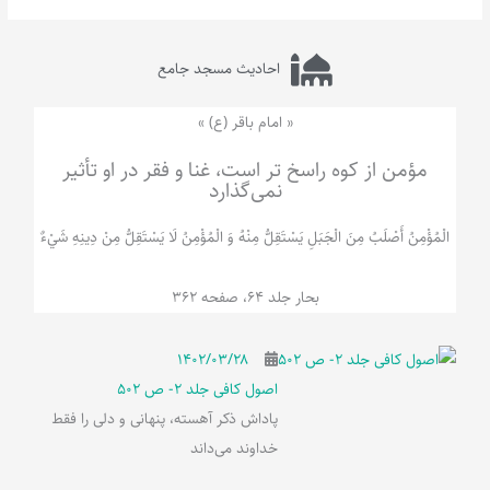
احادیث مسجد جامع
« امام باقر (ع) »
مؤمن از کوه راسخ تر است، غنا و فقر در او تأثیر
نمی‌گذارد
الْمُؤْمِنُ‌ أَصْلَبُ‌ مِنَ‌ الْجَبَلِ‌ یَسْتَقِلُّ مِنْهُ وَ الْمُؤْمِنُ لَا يَسْتَقِلُّ مِنْ دِينِهِ شَيْ‌ءٌ
بحار جلد 64، صفحه 362
۱۴۰۲/۰۳/۲۸
اصول کافی جلد 2- ص 502
پاداش ذکر آهسته، پنهانی و دلی را فقط
خداوند می‌داند