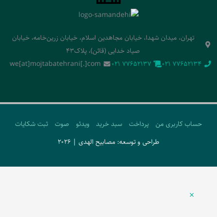
تهران، میدان شهدا، خیابان مجاهدین اسلام، خیابان زرین‌خامه، خیابان
صیاد خدایی (قائن)، پلاک43
we[at]mojtabatehrani[.]com
‭021 77652137‬
‭021 77652134‬
حساب کاربری من
پرداخت
سبد خرید
ویدئو
صوت
ثبت شکایات
طراحی و توسعه: مصابیح الهدی | 2026