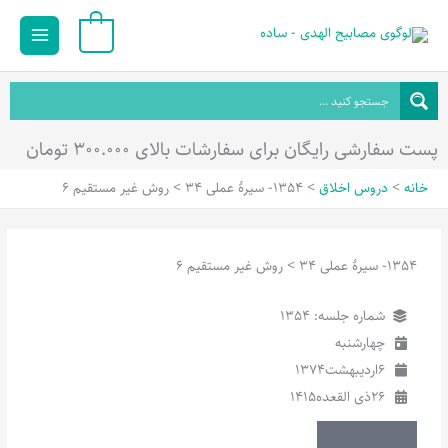
رش
Main
0
ه
Menu
حتوا
پست سفارشی رایگان برای سفارشات بالای ۳۰۰.۰۰۰ تومان
خانه
دروس اخلاق
1354- سیرۀ عملی 34 > روش غیر مستقیم 6
1354- سیرۀ عملی 34 > روش غیر مستقیم 6
شماره جلسه: 1354
چهارشنبه
6
اردیبهشت
1374
26
ذی القعده
1415