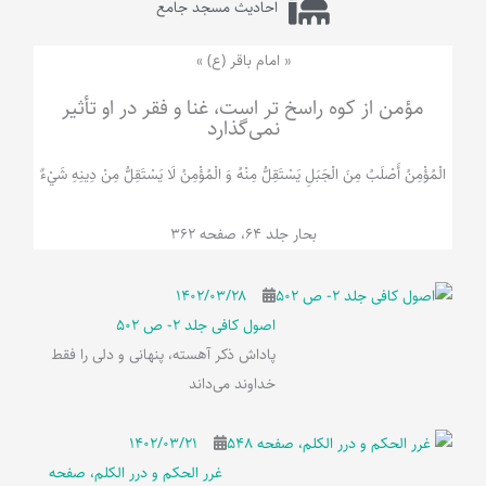
احادیث مسجد جامع
« امام باقر (ع) »
مؤمن از کوه راسخ تر است، غنا و فقر در او تأثیر
نمی‌گذارد
الْمُؤْمِنُ‌ أَصْلَبُ‌ مِنَ‌ الْجَبَلِ‌ یَسْتَقِلُّ مِنْهُ وَ الْمُؤْمِنُ لَا يَسْتَقِلُّ مِنْ دِينِهِ شَيْ‌ءٌ
بحار جلد 64، صفحه 362
۱۴۰۲/۰۳/۲۸
اصول کافی جلد 2- ص 502
پاداش ذکر آهسته، پنهانی و دلی را فقط
خداوند می‌داند
۱۴۰۲/۰۳/۲۱
غرر الحکم و درر الکلم، صفحه