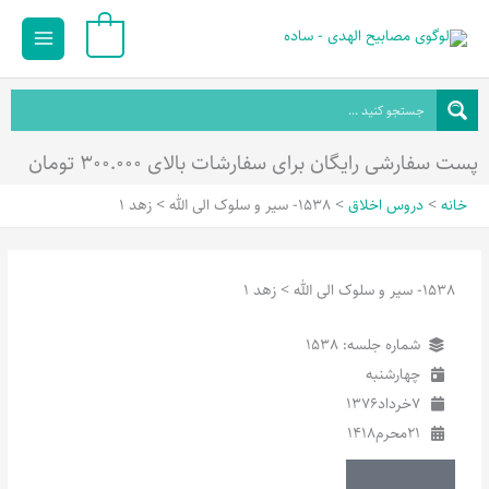
رش
Main
0
ه
Menu
حتوا
پست سفارشی رایگان برای سفارشات بالای ۳۰۰.۰۰۰ تومان
خانه
دروس اخلاق
1538- سیر و سلوک الی الله > زهد 1
1538- سیر و سلوک الی الله > زهد 1
شماره جلسه: 1538
چهارشنبه
7
خرداد
1376
21
محرم
1418