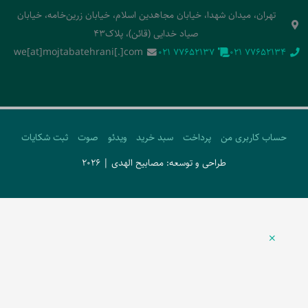
تهران، میدان شهدا، خیابان مجاهدین اسلام، خیابان زرین‌خامه، خیابان
صیاد خدایی (قائن)، پلاک43
we[at]mojtabatehrani[.]com
‭021 77652137‬
‭021 77652134‬
حساب کاربری من
پرداخت
سبد خرید
ویدئو
صوت
ثبت شکایات
طراحی و توسعه: مصابیح الهدی | 2026