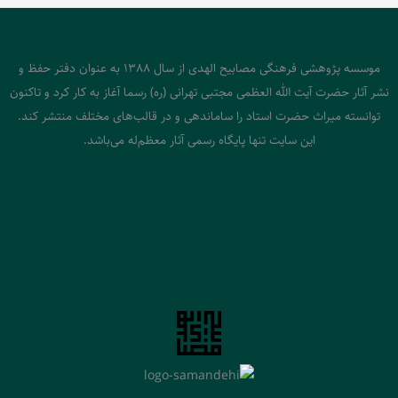
موسسه پژوهشی فرهنگی مصابیح الهدی از سال 1388 به عنوان دفتر حفظ و
نشر آثار حضرت آیت الله العظمی مجتبی تهرانی (ره) رسما آغاز به کار کرد و تاکنون
توانسته میراث حضرت استاد را ساماندهی و در قالب‌های مختلف منتشر کند.
این سایت تنها پایگاه رسمی آثار معظم‌له می‌باشد.