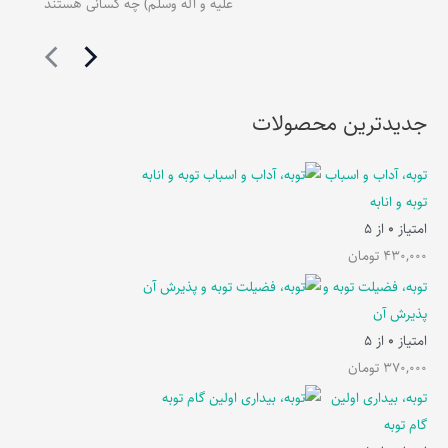
علیه و آله وسلم) چه کسانی هستند
جدیدترین محصولات
توبه، آداب و اسباب
توبه و انابه
امتیاز
0
از 5
430,000
تومان
توبه، فضیلت توبه و
پذیرش آن
امتیاز
0
از 5
370,000
تومان
توبه، بیداری اولین
گام توبه