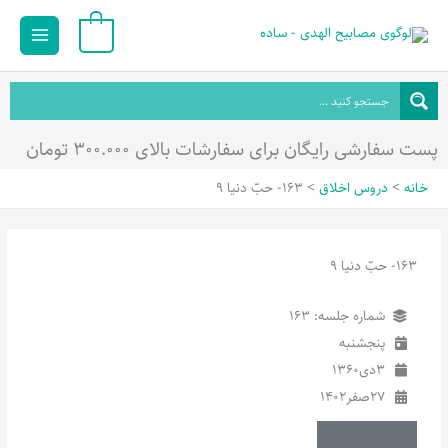
رش
Main
0
ه
Menu
حتوا
پست سفارشی رایگان برای سفارشات بالای ۳۰۰.۰۰۰ تومان
خانه
دروس اخلاق
163- حبّ دنیا 9
163- حبّ دنیا 9
شماره جلسه: 163
پنجشنبه
3
دی
1360
27
صفر
1402