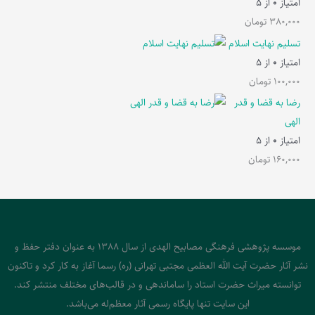
امتیاز
0
از 5
380,000
تومان
تسلیم نهایت اسلام
امتیاز
0
از 5
100,000
تومان
رضا به قضا و قدر
الهی
امتیاز
0
از 5
160,000
تومان
موسسه پژوهشی فرهنگی مصابیح الهدی از سال 1388 به عنوان دفتر حفظ و
نشر آثار حضرت آیت الله العظمی مجتبی تهرانی (ره) رسما آغاز به کار کرد و تاکنون
توانسته میراث حضرت استاد را ساماندهی و در قالب‌های مختلف منتشر کند.
این سایت تنها پایگاه رسمی آثار معظم‌له می‌باشد.