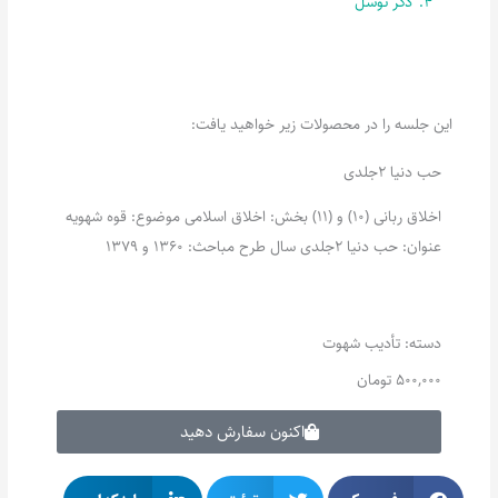
4.
ذکر توسّل
این جلسه را در محصولات زیر خواهید یافت:
حب دنیا 2جلدی
اخلاق ربانی (10) و (11) بخش: اخلاق اسلامی موضوع: قوه شهویه
عنوان: حب دنیا 2جلدی سال طرح مباحث: 1360 و 1379
دسته:
تأدیب شهوت
500,000
تومان
اکنون سفارش دهید