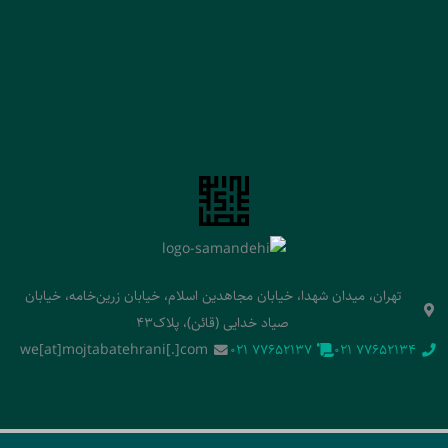
تهران، میدان شهدا، خیابان مجاهدین اسلام، خیابان زرین‌خامه، خیابان
صیاد خدایی (قائن)، پلاک43
we[at]mojtabatehrani[.]com
‭021 77652137‬
‭021 77652134‬