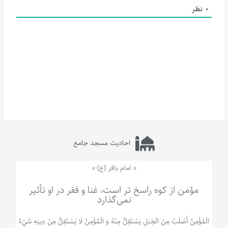
0
نظر
احادیث مسجد جامع
« امام باقر (ع) »
مؤمن از کوه راسخ تر است، غنا و فقر در او تأثیر
نمی‌گذارد
الْمُؤْمِنُ‌ أَصْلَبُ‌ مِنَ‌ الْجَبَلِ‌ یَسْتَقِلُّ مِنْهُ وَ الْمُؤْمِنُ لَا يَسْتَقِلُّ مِنْ دِينِهِ شَيْ‌ءٌ