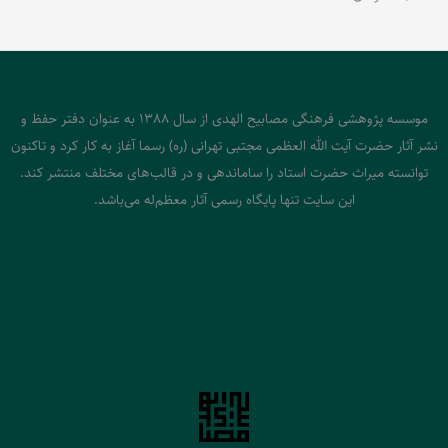
موسسه پژوهشی فرهنگی مصابیح الهدی از سال 1388 به عنوان دفتر حفظ و
نشر آثار حضرت آیت الله العظمی مجتبی تهرانی (ره) رسما آغاز به کار کرد و تاکنون
توانسته میراث حضرت استاد را ساماندهی و در قالب‌های مختلف منتشر کند.
این سایت تنها پایگاه رسمی آثار معظم‌له می‌باشد.