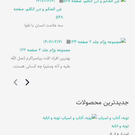
۱۴۰۲/۰۳/۲۱
غرر الحکم و درر الکلم، صفحه
548
سه علامت انسان با تقوا
۱۴۰۲/۰۳/۲۱
مجموعه ورّام جلد 2 صفحه 123
بهترین افراد امّت پیامبراکرم (صل الله
علیه و آله وسلم) چه کسانی هستند
جدیدترین محصولات
توبه، آداب و اسباب
توبه و انابه
امتیاز
0
از 5