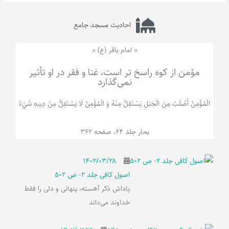
احادیث مسجد جامع
« امام باقر (ع) »
مؤمن از کوه راسخ تر است، غنا و فقر در او تأثیر
نمی‌گذارد
الْمُؤْمِنُ‌ أَصْلَبُ‌ مِنَ‌ الْجَبَلِ‌ یَسْتَقِلُّ مِنْهُ وَ الْمُؤْمِنُ لَا يَسْتَقِلُّ مِنْ دِينِهِ شَيْ‌ءٌ
بحار جلد 64، صفحه 362
۱۴۰۲/۰۳/۲۸
اصول کافی جلد 2- ص 502
پاداش ذکر آهسته، پنهانی و دلی را فقط
خداوند می‌داند