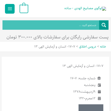
رش
Main
0
ه
Menu
حتوا
پست سفارشی رایگان برای سفارشات بالای ۳۰۰.۰۰۰ تومان
خانه
دروس اخلاق
1707- انسان و آزمایش الهی 13
1707- انسان و آزمایش الهی 13
شماره جلسه: 1707
پنجشنبه
9
اردیبهشت
1378
12
محرم
1420