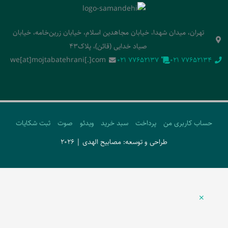
تهران، میدان شهدا، خیابان مجاهدین اسلام، خیابان زرین‌خامه، خیابان
صیاد خدایی (قائن)، پلاک43
we[at]mojtabatehrani[.]com
‭021 77652137‬
‭021 77652134‬
حساب کاربری من
پرداخت
سبد خرید
ویدئو
صوت
ثبت شکایات
طراحی و توسعه: مصابیح الهدی | 2026