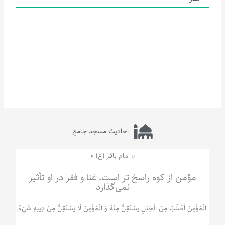
احادیث مسجد جامع
« امام باقر (ع) »
مؤمن از کوه راسخ تر است، غنا و فقر در او تأثیر
نمی‌گذارد
الْمُؤْمِنُ‌ أَصْلَبُ‌ مِنَ‌ الْجَبَلِ‌ یَسْتَقِلُّ مِنْهُ وَ الْمُؤْمِنُ لَا يَسْتَقِلُّ مِنْ دِينِهِ شَيْ‌ءٌ