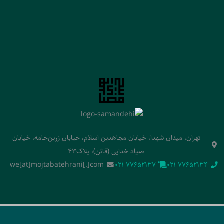
تهران، میدان شهدا، خیابان مجاهدین اسلام، خیابان زرین‌خامه، خیابان
صیاد خدایی (قائن)، پلاک43
we[at]mojtabatehrani[.]com
‭021 77652137‬
‭021 77652134‬