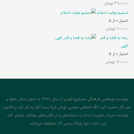
380,000
تومان
تسلیم نهایت اسلام
امتیاز
0
از 5
100,000
تومان
رضا به قضا و قدر
الهی
امتیاز
0
از 5
160,000
تومان
موسسه پژوهشی فرهنگی مصابیح الهدی از سال 1388 به عنوان دفتر حفظ و
نشر آثار حضرت آیت الله العظمی مجتبی تهرانی (ره) رسما آغاز به کار کرد و تاکنون
توانسته میراث حضرت استاد را ساماندهی و در قالب‌های مختلف منتشر کند.
این سایت تنها پایگاه رسمی آثار معظم‌له می‌باشد.