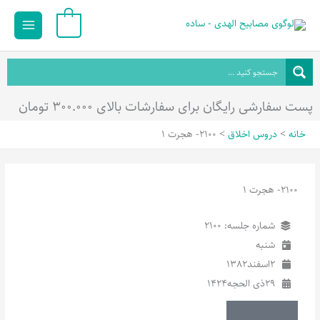
رش
Main
0
ه
Menu
حتوا
پست سفارشی رایگان برای سفارشات بالای ۳۰۰.۰۰۰ تومان
خانه
دروس اخلاق
2100- هجرت 1
2100- هجرت 1
شماره جلسه: 2100
شنبه
2
اسفند
1382
29
ذی الحجه
1424