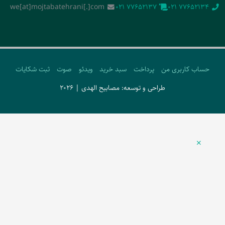
we[at]mojtabatehrani[.]com
‭021 77652137‬
‭021 77652134‬
حساب کاربری من
پرداخت
سبد خرید
ویدئو
صوت
ثبت شکایات
طراحی و توسعه: مصابیح الهدی | 2026