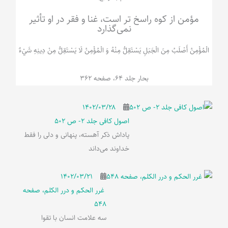
مؤمن از کوه راسخ تر است، غنا و فقر در او تأثیر
نمی‌گذارد
الْمُؤْمِنُ‌ أَصْلَبُ‌ مِنَ‌ الْجَبَلِ‌ یَسْتَقِلُّ مِنْهُ وَ الْمُؤْمِنُ لَا يَسْتَقِلُّ مِنْ دِينِهِ شَيْ‌ءٌ
بحار جلد 64، صفحه 362
۱۴۰۲/۰۳/۲۸
اصول کافی جلد 2- ص 502
پاداش ذکر آهسته، پنهانی و دلی را فقط
خداوند می‌داند
۱۴۰۲/۰۳/۲۱
غرر الحکم و درر الکلم، صفحه
548
سه علامت انسان با تقوا