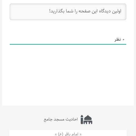
0
نظر
احادیث مسجد جامع
« امام باقر (ع) »