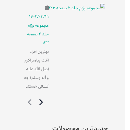
۱۴۰۲/۰۳/۲۱
مجموعه ورّام
جلد 2 صفحه
123
بهترین افراد
امّت پیامبراکرم
(صل الله علیه
و آله وسلم) چه
کسانی هستند
جدیدترین محصولات