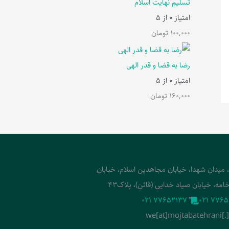
تسلیم نهایت اسلام
امتیاز
0
از 5
100,000
تومان
رضا به قضا و قدر الهی
امتیاز
0
از 5
160,000
تومان
، میدان شهدا، خیابان مجاهدین اسلام، خیابان
امه، خیابان صیاد خدایی (قائن)، پلاک43
‭021 77652137‬
‭021 7765
we[at]mojtabatehrani[