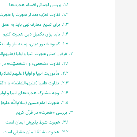
1.1.
بررسی اجمالی اقسام هجرت‌ها
1.2.
تفاوت تعرّب بعد از هجرت با هجرت 
1.3.
برای تبلیغ معارف‌الهی باید به عمق
1.4.
باید برای تکمیل دین هجرت کنیم
1.5.
کمبود شعور دینی، زمینه‌ساز وابستگ
2.
غرض اصلی هجرت انبیا و اولیا (علیهم‌الس
2.1.
تفاوت «شخص» و «‌شخصیّت» در 
2.2.
مأموریت انبیا و اولیا (علیهم‌السّلام)
2.3.
تفاوت «انبیا (علیهم‌السّلام)» با «ا
2.4.
وجه مشترک هجرت‌های انبیا و اولیا (
2.5.
هجرت امام‌حسین (سلام‌الله علیه)
3.
بررسی «هجرت» در قرآن کریم
3.1.
هجرت شرط پذیرش ایمان است
3.2.
هجرت نشانۀ ایمان حقیقی است