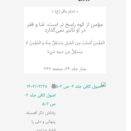
ر
پ
ل
و
ه
« امام باقر (ع) »
ش
مؤمن از کوه راسخ تر است، غنا و فقر
در او تأثیر نمی‌گذارد
الْمُؤْمِنُ‌ أَصْلَبُ‌ مِنَ‌ الْجَبَلِ‌ یَسْتَقِلُّ مِنْهُ وَ الْمُؤْمِنُ لَا
يَسْتَقِلُّ مِنْ دِينِهِ شَيْ‌ءٌ
بحار جلد 64، صفحه 362
۱۴۰۲/۰۳/۲۸
اصول کافی جلد 2-
ص 502
پاداش ذکر آهسته،
پنهانی و دلی را
فقط خداوند