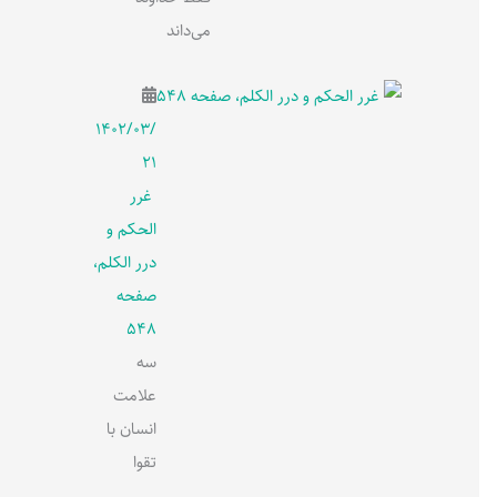
می‌داند
۱۴۰۲/۰۳/
۲۱
غرر
الحکم و
درر الکلم،
صفحه
548
سه
علامت
انسان با
تقوا