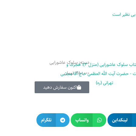
 بی نظیر است
دسته:
سلوک عاشورایی
350,000
تومان
اکنون سفارش دهید
لینکداین
واتساپ
تلگرام