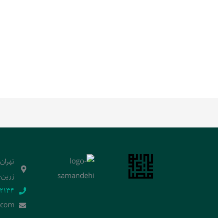
تهران
زرین‌خ
2134‬
.]com