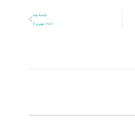
بعدی
جلسه بعد
2106- هجرت 7