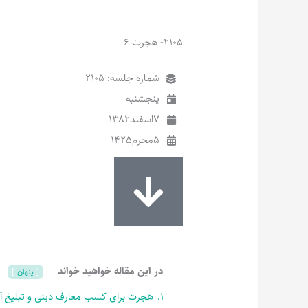
2105- هجرت 6
شماره جلسه: 2105
پنجشنبه
7
اسفند
1382
5
محرم
1425
در این مقاله خواهید خواند
پنهان
1.
هجرت برای کسب معارف دینی و تبلیغ آ