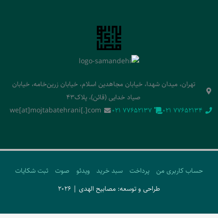
تهران، میدان شهدا، خیابان مجاهدین اسلام، خیابان زرین‌خامه، خیابان
صیاد خدایی (قائن)، پلاک43
we[at]mojtabatehrani[.]com
‭021 77652137‬
‭021 77652134‬
حساب کاربری من
پرداخت
سبد خرید
ویدئو
صوت
ثبت شکایات
طراحی و توسعه: مصابیح الهدی | 2026