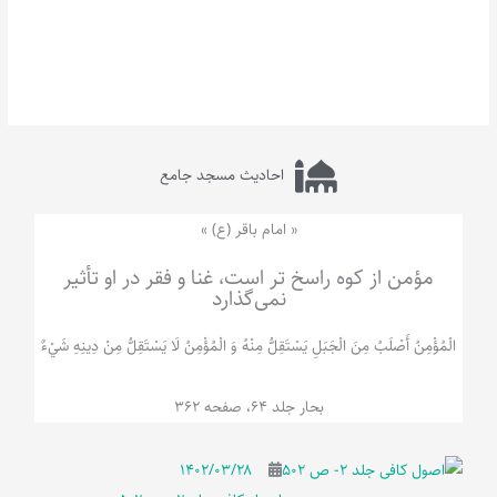
احادیث مسجد جامع
« امام باقر (ع) »
مؤمن از کوه راسخ تر است، غنا و فقر در او تأثیر
نمی‌گذارد
الْمُؤْمِنُ‌ أَصْلَبُ‌ مِنَ‌ الْجَبَلِ‌ یَسْتَقِلُّ مِنْهُ وَ الْمُؤْمِنُ لَا يَسْتَقِلُّ مِنْ دِينِهِ شَيْ‌ءٌ
بحار جلد 64، صفحه 362
۱۴۰۲/۰۳/۲۸