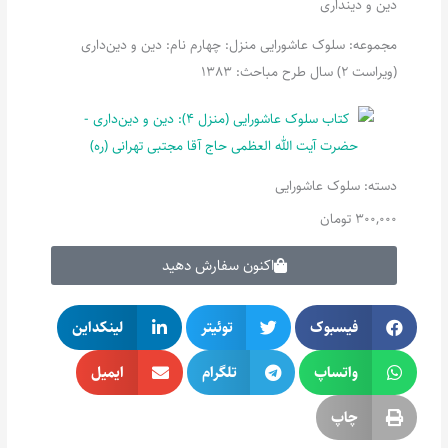
دین و دینداری
مجموعه: سلوک عاشورایی منزل: چهارم نام: دین و دین‌داری
(ویراست 2) سال طرح مباحث: 1383
دسته:
سلوک عاشورایی
300,000
تومان
اکنون سفارش دهید
فیسبوک
توئیتر
لینکداین
واتساپ
تلگرام
ایمیل
چاپ