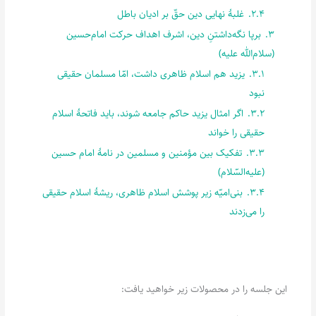
2.4.
غلبۀ نهایی دین حقّ بر ادیان باطل
3.
برپا نگه‌داشتنِ دین، اشرف اهداف حرکت امام‌حسین
(سلام‌الله علیه)
3.1.
یزید هم اسلام ظاهری داشت، امّا مسلمان حقیقی
نبود
3.2.
اگر امثال یزید حاکم جامعه شوند، باید فاتحۀ اسلام
حقیقی را خواند
3.3.
تفکیک بین مؤمنین و مسلمین در نامۀ امام حسین
(علیه‌السّلام)
3.4.
بنی‌امیّه زیر پوشش اسلام ظاهری، ریشۀ اسلام حقیقی
را می‌زدند
این جلسه را در محصولات زیر خواهید یافت: