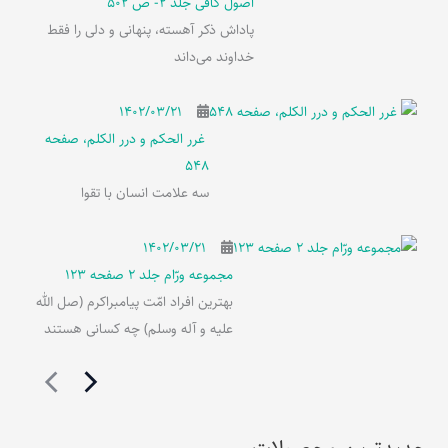
اصول کافی جلد 2- ص 502
پاداش ذکر آهسته، پنهانی و دلی را فقط
خداوند می‌داند
۱۴۰۲/۰۳/۲۱
غرر الحکم و درر الکلم، صفحه
548
سه علامت انسان با تقوا
۱۴۰۲/۰۳/۲۱
مجموعه ورّام جلد 2 صفحه 123
بهترین افراد امّت پیامبراکرم (صل الله
علیه و آله وسلم) چه کسانی هستند