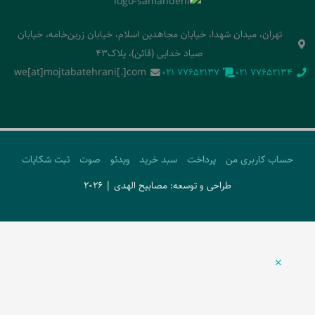
تهران، میدان شهدا، خیابان مجاهدین اسلام، خیابان زرین‌خامه، خیابان
صیاد خدایی (قائن)، پلاک43
we[at]mojtabatehrani[.]com
‭021 77652137‬
‭021 77652134‬
حساب کاربری من
پرداخت
سبد خرید
ویدئو
صوت
ثبت شکایات
طراحی و توسعه: مصابیح الهدی | 2026