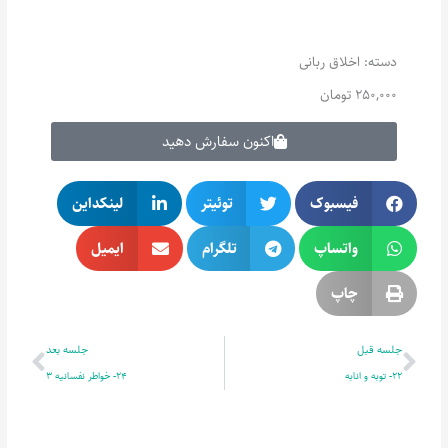
دسته:
اخلاق ربانی
250,000
تومان
اکنون سفارش دهید
فیسبوک
توئیتر
لینکداین
واتساپ
تلگرام
ایمیل
چاپ
قبلی
بعدی
جلسه قبل
جلسه بعد
22- توبه و انابه
24- خواطر نفسانیه 3