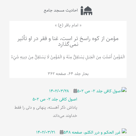
احادیث مسجد جامع
« امام باقر (ع) »
مؤمن از کوه راسخ تر است، غنا و فقر در او تأثیر
نمی‌گذارد
الْمُؤْمِنُ‌ أَصْلَبُ‌ مِنَ‌ الْجَبَلِ‌ یَسْتَقِلُّ مِنْهُ وَ الْمُؤْمِنُ لَا يَسْتَقِلُّ مِنْ دِينِهِ شَيْ‌ءٌ
بحار جلد 64، صفحه 362
۱۴۰۲/۰۳/۲۸
اصول کافی جلد 2- ص 502
پاداش ذکر آهسته، پنهانی و دلی را فقط
خداوند می‌داند
۱۴۰۲/۰۳/۲۱