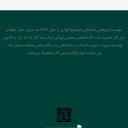
موسسه پژوهشی فرهنگی مصابیح الهدی از سال 1388 به عنوان دفتر حفظ و
نشر آثار حضرت آیت الله العظمی مجتبی تهرانی (ره) رسما آغاز به کار کرد و تاکنون
توانسته میراث حضرت استاد را ساماندهی و در قالب‌های مختلف منتشر کند.
این سایت تنها پایگاه رسمی آثار معظم‌له می‌باشد.