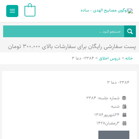
رش
Main
0
ه
Menu
حتوا
پست سفارشی رایگان برای سفارشات بالای ۳۰۰.۰۰۰ تومان
خانه
دروس اخلاق
2384- دعا 3
2384- دعا 3
شماره جلسه: 2384
شنبه
24
شهریور
1386
3
رمضان
1428