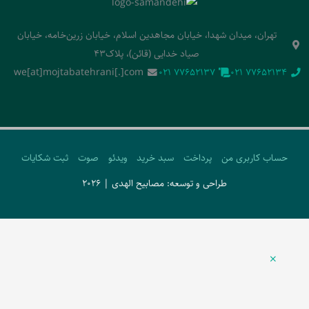
تهران، میدان شهدا، خیابان مجاهدین اسلام، خیابان زرین‌خامه، خیابان
صیاد خدایی (قائن)، پلاک43
we[at]mojtabatehrani[.]com
‭021 77652137‬
‭021 77652134‬
حساب کاربری من
پرداخت
سبد خرید
ویدئو
صوت
ثبت شکایات
طراحی و توسعه: مصابیح الهدی | 2026