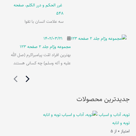
غرر الحکم و درر الکلم، صفحه
548
سه علامت انسان با تقوا
۱۴۰۲/۰۳/۲۱
مجموعه ورّام جلد 2 صفحه 123
بهترین افراد امّت پیامبراکرم (صل الله
علیه و آله وسلم) چه کسانی هستند
جدیدترین محصولات
توبه، آداب و اسباب
توبه و انابه
امتیاز
0
از 5