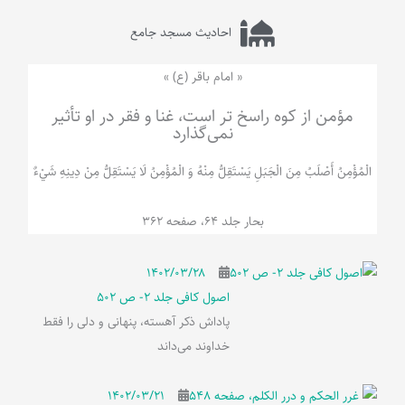
احادیث مسجد جامع
« امام باقر (ع) »
مؤمن از کوه راسخ تر است، غنا و فقر در او تأثیر
نمی‌گذارد
الْمُؤْمِنُ‌ أَصْلَبُ‌ مِنَ‌ الْجَبَلِ‌ یَسْتَقِلُّ مِنْهُ وَ الْمُؤْمِنُ لَا يَسْتَقِلُّ مِنْ دِينِهِ شَيْ‌ءٌ
بحار جلد 64، صفحه 362
۱۴۰۲/۰۳/۲۸
اصول کافی جلد 2- ص 502
پاداش ذکر آهسته، پنهانی و دلی را فقط
خداوند می‌داند
۱۴۰۲/۰۳/۲۱