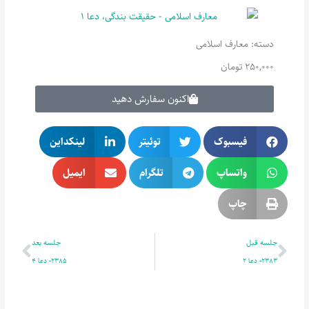
دسته:
معارف اسلامی
250,000
تومان
اکنون سفارش دهید
فیسبوک
توئیتر
لینکداین
واتساپ
تلگرام
ایمیل
چاپ
قبلی
بعدی
جلسه قبل
جلسه بعد
2383- دعا 2
2385- دعا 4