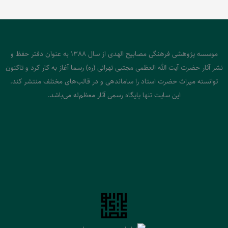
موسسه پژوهشی فرهنگی مصابیح الهدی از سال 1388 به عنوان دفتر حفظ و
نشر آثار حضرت آیت الله العظمی مجتبی تهرانی (ره) رسما آغاز به کار کرد و تاکنون
توانسته میراث حضرت استاد را ساماندهی و در قالب‌های مختلف منتشر کند.
این سایت تنها پایگاه رسمی آثار معظم‌له می‌باشد.