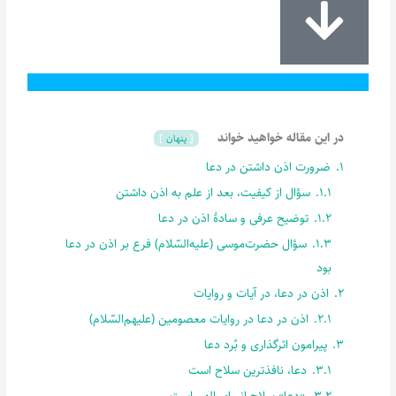
در این مقاله خواهید خواند
پنهان
1.
ضرورت اذن داشتن در دعا
1.1.
سؤال از کیفیت، بعد از علم به اذن داشتن
1.2.
توضیح عرفی و سادۀ اذن در دعا
1.3.
سؤال حضرت‌موسی (علیه‌السّلام) فرع بر اذن در دعا
بود
2.
اذن در دعا، در آیات و روایات
2.1.
اذن در دعا در روایات معصومین (علیهم‌السّلام)
3.
پیرامون اثرگذاری و بُرد دعا
3.1.
دعا، نافذترین سلاح است
3.2.
«دعا» سلاح انبیای الهی است