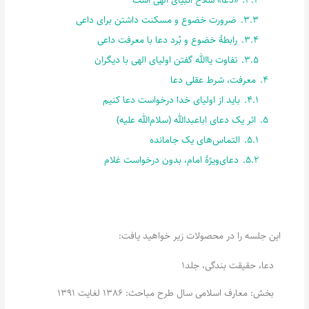
3.3.
ضرورت خضوع و مسکنت داشتن برای داعی
3.4.
رابطۀ خضوع و بُرد دعا با معرفت داعی
3.5.
تفاوت یاالله گفتن اولیای الهی با دیگران
4.
معرفت، شرط عقلی دعا
4.1.
باید از اولیای خدا درخواست دعا کنیم
5.
اثر یک دعای اباعبدالله (سلام‌الله علیه)
5.1.
التماس‌های یک جامانده
5.2.
دعای‌ویژۀ امام، بدون درخواست غلام
این جلسه را در محصولات زیر خواهید یافت:
دعا، حقیقت بندگی، جلد1
بخش: معارف اسلامی سال طرح مباحث: 1386 لغایت 1391