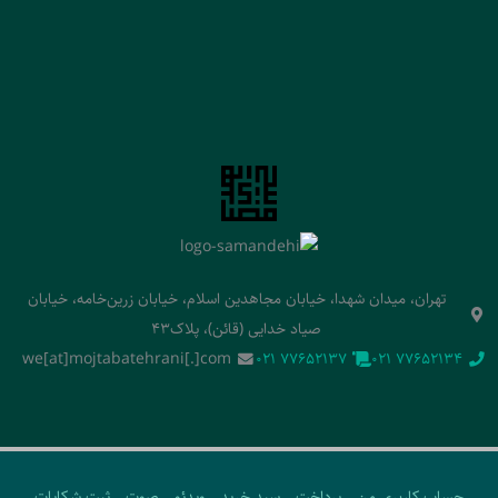
تهران، میدان شهدا، خیابان مجاهدین اسلام، خیابان زرین‌خامه، خیابان
صیاد خدایی (قائن)، پلاک43
we[at]mojtabatehrani[.]com
‭021 77652137‬
‭021 77652134‬
حساب کاربری من
پرداخت
سبد خرید
ویدئو
صوت
ثبت شکایات