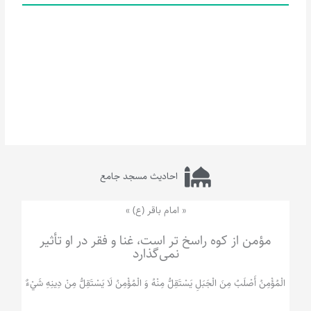
احادیث مسجد جامع
« امام باقر (ع) »
مؤمن از کوه راسخ تر است، غنا و فقر در او تأثیر
نمی‌گذارد
الْمُؤْمِنُ‌ أَصْلَبُ‌ مِنَ‌ الْجَبَلِ‌ یَسْتَقِلُّ مِنْهُ وَ الْمُؤْمِنُ لَا يَسْتَقِلُّ مِنْ دِينِهِ شَيْ‌ءٌ