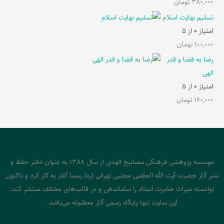
380,000
تومان
تسلیم نهایت اسلام
امتیاز
0
از 5
100,000
تومان
رضا به قضا و قدر
الهی
امتیاز
0
از 5
160,000
تومان
موسسه پژوهشی فرهنگی مصابیح الهدی از سال 1388 به عنوان دفتر حفظ و
نشر آثار حضرت آیت الله العظمی مجتبی تهرانی (ره) رسما آغاز به کار کرد و تاکنون
توانسته میراث حضرت استاد را ساماندهی و در قالب‌های مختلف منتشر کند.
این سایت تنها پایگاه رسمی آثار معظم‌له می‌باشد.