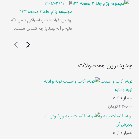
۱۴۰۲/۰۳/۲۱
مجموعه ورّام جلد 2 صفحه 123
بهترین افراد امّت پیامبراکرم (صل الله
علیه و آله وسلم) چه کسانی هستند
جدیدترین محصولات
توبه، آداب و اسباب
توبه و انابه
امتیاز
0
از 5
430,000
تومان
توبه، فضیلت توبه و
پذیرش آن
امتیاز
0
از 5