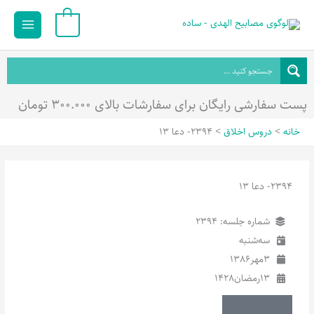
رش
Main
0
ه
Menu
حتوا
پست سفارشی رایگان برای سفارشات بالای ۳۰۰.۰۰۰ تومان
خانه
دروس اخلاق
2394- دعا 13
2394- دعا 13
شماره جلسه: 2394
سه‌شنبه
3
مهر
1386
13
رمضان
1428