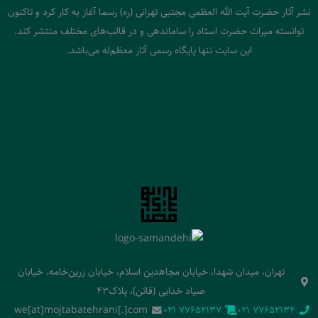
نشر آثار حضرت آیت الله العظمی مجتبی تهرانی (ره) رسما آغاز به کار کرد و تاکنون
توانسته میراث حضرت استاد را ساماندهی و در قالب‌های مختلف منتشر کند.
این سایت تنها پایگاه رسمی آثار معظم‌له می‌باشد.
تهران، میدان شهدا، خیابان مجاهدین اسلام، خیابان زرین‌خامه، خیابان
صیاد خدایی (قائن)، پلاک43
we[at]mojtabatehrani[.]com
‭021 77652137‬
‭021 77652134‬