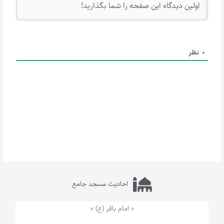
0
نظر
احادیث مسجد جامع
« امام باقر (ع) »