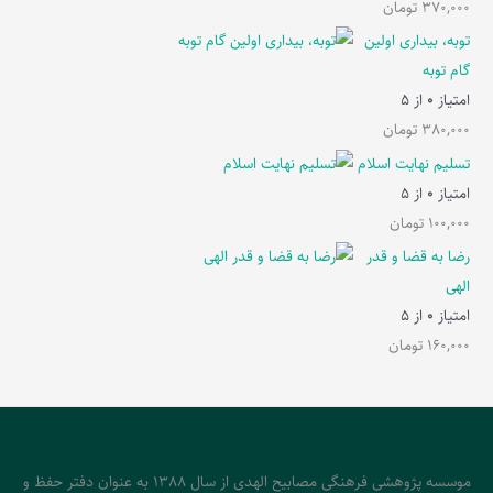
370,000
تومان
توبه، بیداری اولین
گام توبه
امتیاز
0
از 5
380,000
تومان
تسلیم نهایت اسلام
امتیاز
0
از 5
100,000
تومان
رضا به قضا و قدر
الهی
امتیاز
0
از 5
160,000
تومان
موسسه پژوهشی فرهنگی مصابیح الهدی از سال 1388 به عنوان دفتر حفظ و