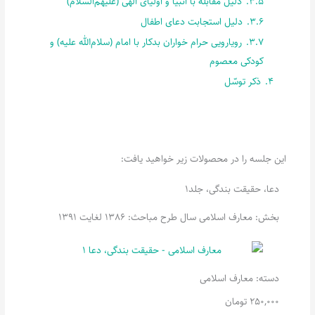
3.5.
دلیل مقابله با انبیا و اولیای الهی (علیهم‌السّلام)
3.6.
دلیل استجابت دعای اطفال
3.7.
رویارویی حرام خواران بدکار با امام (سلام‌الله علیه) و
کودکی معصوم
4.
ذکر توسّل
این جلسه را در محصولات زیر خواهید یافت:
دعا، حقیقت بندگی، جلد1
بخش: معارف اسلامی سال طرح مباحث: 1386 لغایت 1391
دسته:
معارف اسلامی
250,000
تومان