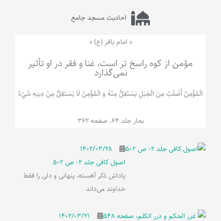
احادیث مسجد جامع
« امام باقر (ع) »
مؤمن از کوه راسخ تر است، غنا و فقر در او تأثیر
نمی‌گذارد
الْمُؤْمِنُ‌ أَصْلَبُ‌ مِنَ‌ الْجَبَلِ‌ یَسْتَقِلُّ مِنْهُ وَ الْمُؤْمِنُ لَا يَسْتَقِلُّ مِنْ دِينِهِ شَيْ‌ءٌ
بحار جلد 64، صفحه 362
۱۴۰۲/۰۳/۲۸
اصول کافی جلد 2- ص 502
پاداش ذکر آهسته، پنهانی و دلی را فقط
خداوند می‌داند
۱۴۰۲/۰۳/۲۱