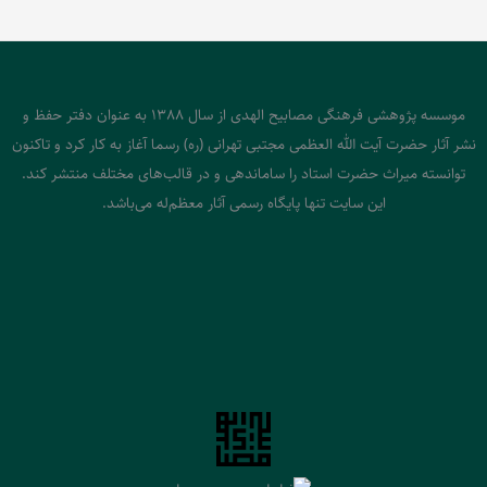
موسسه پژوهشی فرهنگی مصابیح الهدی از سال 1388 به عنوان دفتر حفظ و
نشر آثار حضرت آیت الله العظمی مجتبی تهرانی (ره) رسما آغاز به کار کرد و تاکنون
توانسته میراث حضرت استاد را ساماندهی و در قالب‌های مختلف منتشر کند.
این سایت تنها پایگاه رسمی آثار معظم‌له می‌باشد.