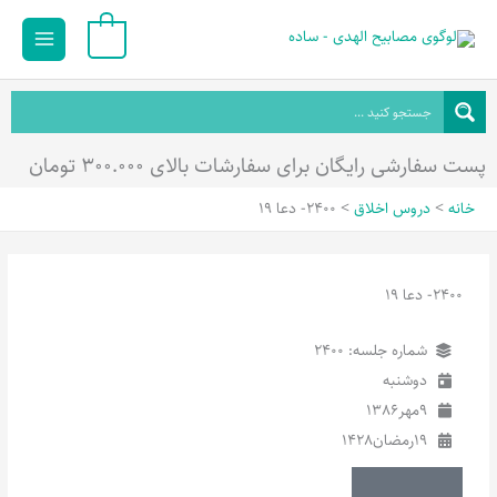
رش
Main
0
ه
Menu
حتوا
پست سفارشی رایگان برای سفارشات بالای ۳۰۰.۰۰۰ تومان
خانه
دروس اخلاق
2400- دعا 19
2400- دعا 19
شماره جلسه: 2400
دوشنبه
9
مهر
1386
19
رمضان
1428