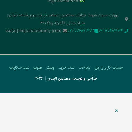
تهران، میدان شهدا، خیابان مجاهدین اسلام، خیابان زرین‌خامه، خیابان
صیاد خدایی (قائن)، پلاک43
we[at]mojtabatehrani[.]com
‭021 77652137‬
‭021 77652134‬
حساب کاربری من
پرداخت
سبد خرید
ویدئو
صوت
ثبت شکایات
طراحی و توسعه: مصابیح الهدی | 2026