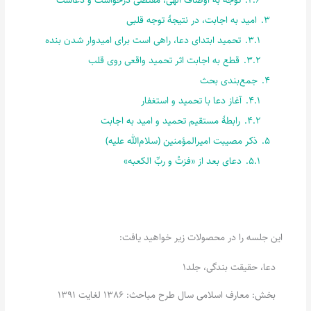
3.
امید به اجابت، در نتیجۀ توجه قلبی
3.1.
تحمید ابتدای دعا، راهی است برای امیدوار شدن بنده
3.2.
قطع به اجابت اثر تحمید واقعی روی قلب
4.
جمع‌بندی بحث
4.1.
آغاز دعا با تحمید و استغفار
4.2.
رابطۀ مستقیم تحمید و امید به اجابت
5.
ذکر مصیبت امیرالمؤمنین (سلام‌الله علیه)
5.1.
دعای بعد از «فزتُ و ربِّ الکعبه»
این جلسه را در محصولات زیر خواهید یافت:
دعا، حقیقت بندگی، جلد1
بخش: معارف اسلامی سال طرح مباحث: 1386 لغایت 1391