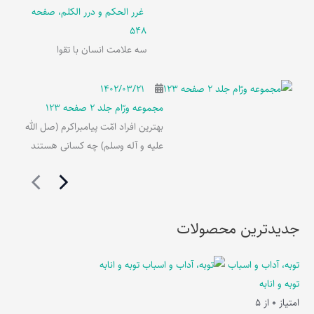
غرر الحکم و درر الکلم، صفحه
548
سه علامت انسان با تقوا
۱۴۰۲/۰۳/۲۱
مجموعه ورّام جلد 2 صفحه 123
بهترین افراد امّت پیامبراکرم (صل الله
علیه و آله وسلم) چه کسانی هستند
جدیدترین محصولات
توبه، آداب و اسباب
توبه و انابه
امتیاز
0
از 5