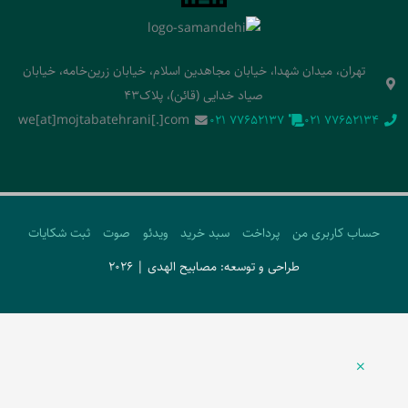
تهران، میدان شهدا، خیابان مجاهدین اسلام، خیابان زرین‌خامه، خیابان
صیاد خدایی (قائن)، پلاک43
we[at]mojtabatehrani[.]com
‭021 77652137‬
‭021 77652134‬
حساب کاربری من
پرداخت
سبد خرید
ویدئو
صوت
ثبت شکایات
طراحی و توسعه: مصابیح الهدی | 2026