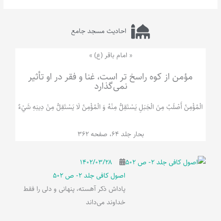
احادیث مسجد جامع
« امام باقر (ع) »
مؤمن از کوه راسخ تر است، غنا و فقر در او تأثیر
نمی‌گذارد
الْمُؤْمِنُ‌ أَصْلَبُ‌ مِنَ‌ الْجَبَلِ‌ یَسْتَقِلُّ مِنْهُ وَ الْمُؤْمِنُ لَا يَسْتَقِلُّ مِنْ دِينِهِ شَيْ‌ءٌ
بحار جلد 64، صفحه 362
۱۴۰۲/۰۳/۲۸
اصول کافی جلد 2- ص 502
پاداش ذکر آهسته، پنهانی و دلی را فقط
خداوند می‌داند