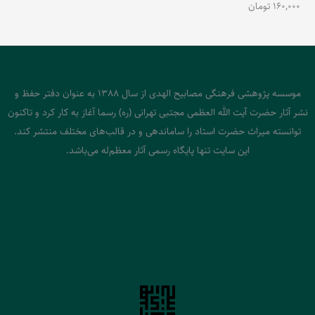
160,000
تومان
موسسه پژوهشی فرهنگی مصابیح الهدی از سال 1388 به عنوان دفتر حفظ و
نشر آثار حضرت آیت الله العظمی مجتبی تهرانی (ره) رسما آغاز به کار کرد و تاکنون
توانسته میراث حضرت استاد را ساماندهی و در قالب‌های مختلف منتشر کند.
این سایت تنها پایگاه رسمی آثار معظم‌له می‌باشد.