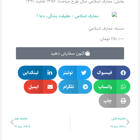
بخش: معارف اسلامی سال طرح مباحث: 1386 لغایت 1391
دسته:
معارف اسلامی
250,000
تومان
اکنون سفارش دهید
فیسبوک
توئیتر
لینکداین
واتساپ
تلگرام
ایمیل
چاپ
قبلی
بعدی
جلسه قبل
جلسه بعد
2400- دعا 19
2402- دعا 21