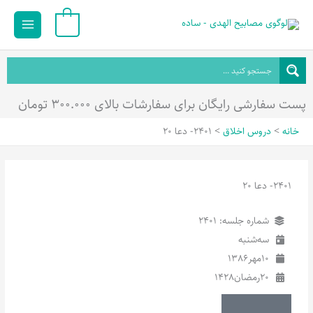
رش
Main
0
ه
Menu
حتوا
پست سفارشی رایگان برای سفارشات بالای ۳۰۰.۰۰۰ تومان
خانه
دروس اخلاق
2401- دعا 20
2401- دعا 20
شماره جلسه: 2401
سه‌شنبه
10
مهر
1386
20
رمضان
1428