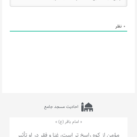
0
نظر
احادیث مسجد جامع
« امام باقر (ع) »
مؤمن از کوه راسخ تر است، غنا و فقر در او تأثیر