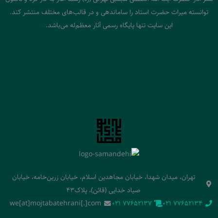
توانسته میراث حضرت استاد را ساماندهی و در قالب‌های مختلف منتشر کند.
این سایت تنها پایگاه رسمی آثار معظم‌له می‌باشد.
تهران، میدان شهدا، خیابان مجاهدین اسلام، خیابان زرین‌خامه، خیابان
صیاد خدایی (قائن)، پلاک43
we[at]mojtabatehrani[.]com
‭021 77652137‬
‭021 77652134‬