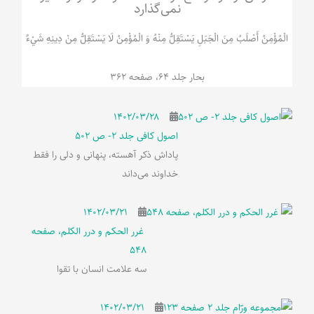
نمی‌گذارد
الْمُؤْمِنُ‌ أَصْلَبُ‌ مِنَ‌ الْجَبَلِ‌ یَسْتَقِلُّ مِنْهُ وَ الْمُؤْمِنُ لَا يَسْتَقِلُّ مِنْ دِينِهِ شَيْ‌ءٌ
بحار جلد 64، صفحه 362
۱۴۰۲/۰۳/۲۸
اصول کافی جلد 2- ص 502
پاداش ذکر آهسته، پنهانی و دلی را فقط
خداوند می‌داند
۱۴۰۲/۰۳/۲۱
غرر الحکم و درر الکلم، صفحه
548
سه علامت انسان با تقوا
۱۴۰۲/۰۳/۲۱