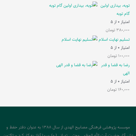
توبه، بیداری اولین
گام توبه
امتیاز
0
از 5
380,000
تومان
تسلیم نهایت اسلام
امتیاز
0
از 5
100,000
تومان
رضا به قضا و قدر
الهی
امتیاز
0
از 5
160,000
تومان
موسسه پژوهشی فرهنگی مصابیح الهدی از سال 1388 به عنوان دفتر حفظ و
نشر آثار حضرت آیت الله العظمی مجتبی تهرانی (ره) رسما آغاز به کار کرد و تاکنون