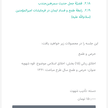
2.18.
قضیّۀ جعل حدیث سمرهبن‌جندب
2.19.
رابطۀ طمع و فسادِ ایمان در فرمایشات امیرالمؤمنین
(سلام‌الله علیه)
این جلسه را در محصولات زیر خواهید یافت:
حرص و طمع
اخلاق ربانی (15) بخش: اخلاق اسلامی موضوع: قوه شهویه
عنوان: حرص و طمع سال طرح مباحث: 1361
دسته:
تأدیب شهوت
150,000
تومان