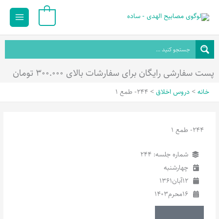
رش
Main
0
ه
Menu
حتوا
پست سفارشی رایگان برای سفارشات بالای ۳۰۰.۰۰۰ تومان
خانه
دروس اخلاق
244- طمع 1
244- طمع 1
شماره جلسه: 244
چهارشنبه
12
آبان
1361
16
محرم
1403