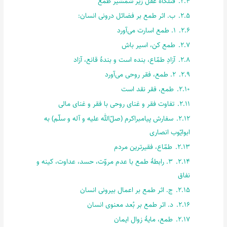
2.4.
قتلگاه عقل زیر شمشیر طمع
2.5.
ب. اثر طمع بر فضائل درونی انسان:
2.6.
1. طمع اسارت می‌آورد
2.7.
طمع کن، اسیر باش
2.8.
آزادِ طمّاع، بنده است و بندۀ قانع، آزاد
2.9.
2. طمع، فقر روحی می‌آورد
2.10.
طمع، فقر نقد است
2.11.
تفاوت فقر و غنای روحی با فقر و غنای مالی
2.12.
سفارش پیامبراکرم (صلّ‌الله علیه و آله و سلّم) به
ابوایّوب انصاری
2.13.
طمّاع، فقیرترین مردم
2.14.
3. رابطۀ طمع با عدم مروّت، حسد، عداوت، کینه و
نفاق
2.15.
ج. اثر طمع بر اعمال بیرونی انسان
2.16.
د. اثر طمع بر بُعد معنوی انسان
2.17.
طمع، مایۀ زوال ایمان