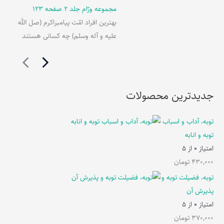
مجموعه ورّام جلد 2 صفحه 123
بهترین افراد امّت پیامبراکرم (صل الله
علیه و آله وسلم) چه کسانی هستند
جدیدترین محصولات
توبه، آداب و اسباب
توبه و انابه
امتیاز
0
از 5
430,000
تومان
توبه، فضیلت توبه و
پذیرش آن
امتیاز
0
از 5
370,000
تومان