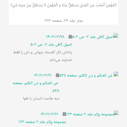
الْمُؤْمِنُ‌ أَصْلَبُ‌ مِنَ‌ الْجَبَلِ‌ یَسْتَقِلُّ مِنْهُ وَ الْمُؤْمِنُ لَا يَسْتَقِلُّ مِنْ دِينِهِ شَيْ‌ءٌ
بحار جلد 64، صفحه 362
۱۴۰۲/۰۳/۲۸
اصول کافی جلد 2- ص 502
پاداش ذکر آهسته، پنهانی و دلی را فقط
خداوند می‌داند
۱۴۰۲/۰۳/۲۱
غرر الحکم و درر الکلم، صفحه
548
سه علامت انسان با تقوا
۱۴۰۲/۰۳/۲۱
مجموعه ورّام جلد 2 صفحه 123