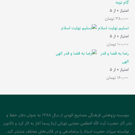
گام توبه
امتیاز
0
از 5
380,000
تومان
تسلیم نهایت اسلام
امتیاز
0
از 5
100,000
تومان
رضا به قضا و قدر
الهی
امتیاز
0
از 5
160,000
تومان
موسسه پژوهشی فرهنگی مصابیح الهدی از سال 1388 به عنوان دفتر حفظ و
نشر آثار حضرت آیت الله العظمی مجتبی تهرانی (ره) رسما آغاز به کار کرد و تاکنون
توانسته میراث حضرت استاد را ساماندهی و در قالب‌های مختلف منتشر کند.