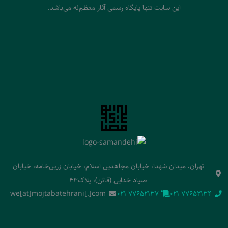
این سایت تنها پایگاه رسمی آثار معظم‌له می‌باشد.
تهران، میدان شهدا، خیابان مجاهدین اسلام، خیابان زرین‌خامه، خیابان
صیاد خدایی (قائن)، پلاک43
we[at]mojtabatehrani[.]com
‭021 77652137‬
‭021 77652134‬