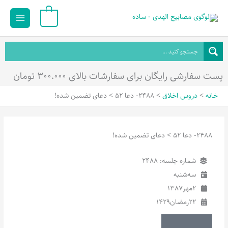
رش
Main
0
ه
Menu
حتوا
پست سفارشی رایگان برای سفارشات بالای ۳۰۰.۰۰۰ تومان
خانه
دروس اخلاق
2488- دعا 52 > دعای تضمین شده!
2488- دعا 52 > دعای تضمین شده!
شماره جلسه: 2488
سه‌شنبه
2
مهر
1387
22
رمضان
1429