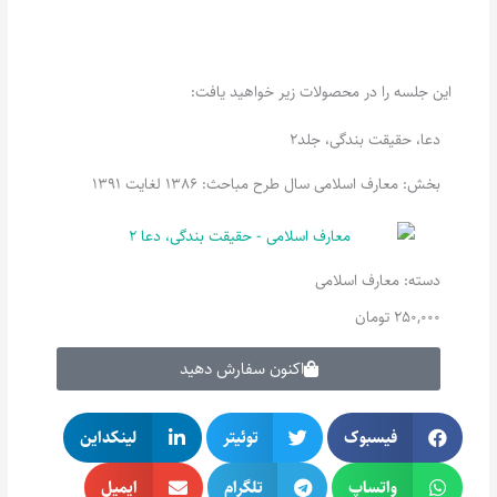
این جلسه را در محصولات زیر خواهید یافت:
دعا، حقیقت بندگی، جلد2
بخش: معارف اسلامی سال طرح مباحث: 1386 لغایت 1391
دسته:
معارف اسلامی
250,000
تومان
اکنون سفارش دهید
فیسبوک
توئیتر
لینکداین
واتساپ
تلگرام
ایمیل