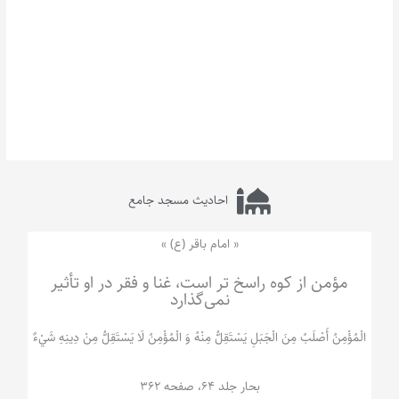
احادیث مسجد جامع
« امام باقر (ع) »
مؤمن از کوه راسخ تر است، غنا و فقر در او تأثیر
نمی‌گذارد
الْمُؤْمِنُ‌ أَصْلَبُ‌ مِنَ‌ الْجَبَلِ‌ یَسْتَقِلُّ مِنْهُ وَ الْمُؤْمِنُ لَا يَسْتَقِلُّ مِنْ دِينِهِ شَيْ‌ءٌ
بحار جلد 64، صفحه 362