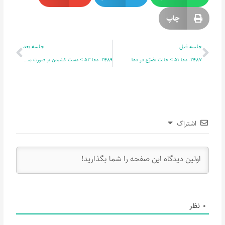
چاپ
قبلی
بعدی
جلسه قبل
جلسه بعد
2487- دعا 51 > حالت تضرّع در دعا
2489- دعا 53 > دست کشیدن بر صورت بعد از دعا
اشتراک
0
نظر