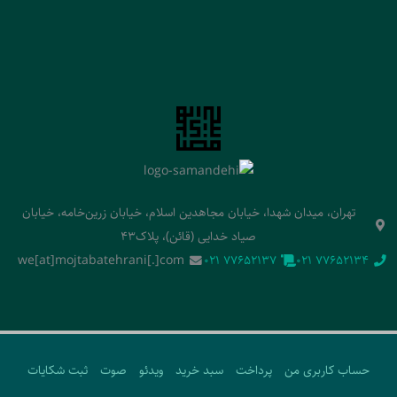
تهران، میدان شهدا، خیابان مجاهدین اسلام، خیابان زرین‌خامه، خیابان
صیاد خدایی (قائن)، پلاک43
we[at]mojtabatehrani[.]com
‭021 77652137‬
‭021 77652134‬
حساب کاربری من
پرداخت
سبد خرید
ویدئو
صوت
ثبت شکایات