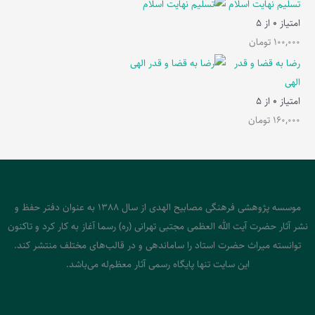
تسلیم نهایت اسلام
امتیاز
0
از 5
100,000
تومان
رضا به قضا و قدر
الهی
امتیاز
0
از 5
160,000
تومان
موسسه پژوهشی فرهنگی مصابیح الهدی از سال 1388 به عنوان دفتر حفظ و
نشر آثار حضرت آیت الله العظمی مجتبی تهرانی (ره) رسما آغاز به کار کرد و تاکنون
توانسته میراث حضرت استاد را ساماندهی و در قالب‌های مختلف منتشر کند.
این سایت تنها پایگاه رسمی آثار معظم‌له می‌باشد.