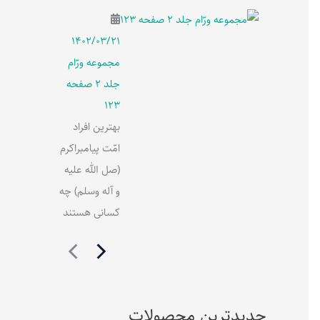
۱۴۰۲/۰۳/۲۱
مجموعه ورّام
جلد 2 صفحه
123
بهترین افراد
امّت پیامبراکرم
(صل الله علیه
و آله وسلم) چه
کسانی هستند
جدیدترین محصولات