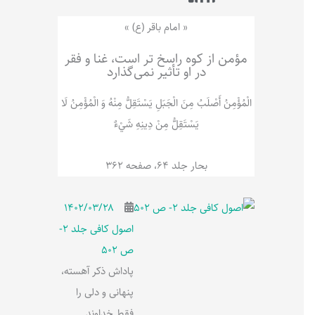
ر
پ
ل
و
ه
« امام باقر (ع) »
ش
مؤمن از کوه راسخ تر است، غنا و فقر
در او تأثیر نمی‌گذارد
الْمُؤْمِنُ‌ أَصْلَبُ‌ مِنَ‌ الْجَبَلِ‌ یَسْتَقِلُّ مِنْهُ وَ الْمُؤْمِنُ لَا
يَسْتَقِلُّ مِنْ دِينِهِ شَيْ‌ءٌ
بحار جلد 64، صفحه 362
۱۴۰۲/۰۳/۲۸
اصول کافی جلد 2-
ص 502
پاداش ذکر آهسته،
پنهانی و دلی را
فقط خداوند