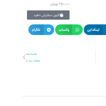
250,000
تومان
اکنون سفارش دهید
لینکداین
واتساپ
تلگرام
بعدی
جلسه بعد
2545- دعا 61