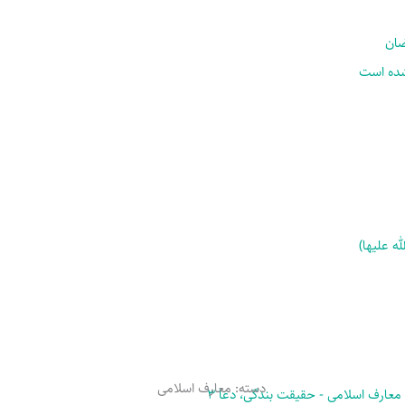
ضان
شده است
 علیها)‌
دسته:
معارف اسلامی