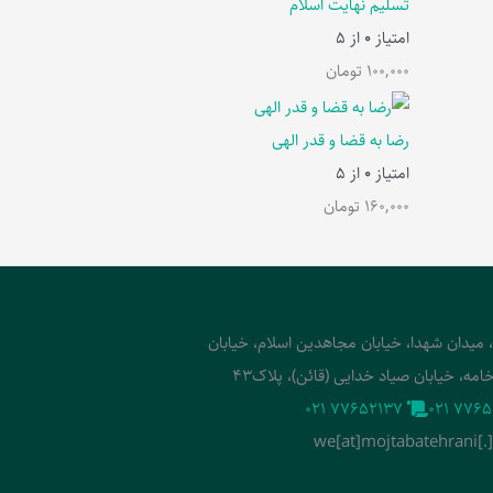
تسلیم نهایت اسلام
امتیاز
0
از 5
100,000
تومان
رضا به قضا و قدر الهی
امتیاز
0
از 5
160,000
تومان
، میدان شهدا، خیابان مجاهدین اسلام، خیابان
امه، خیابان صیاد خدایی (قائن)، پلاک43
‭021 77652137‬
‭021 7765
we[at]mojtabatehrani[