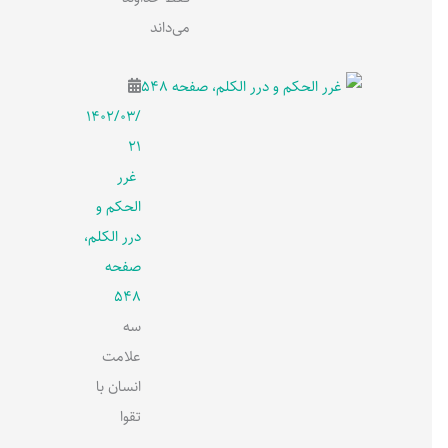
می‌داند
۱۴۰۲/۰۳/
۲۱
غرر
الحکم و
درر الکلم،
صفحه
548
سه
علامت
انسان با
تقوا