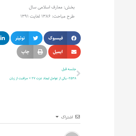
بخش: معارف اسلامی سال
طرح مباحث: 1386 لغایت 1391
فیسبوک
توئیتر
ایمیل
چاپ
قبلی
جلسه قبل
2538- یکی از عوامل ایجاد عزت 27 > مراقبت از زبان
اشتراک