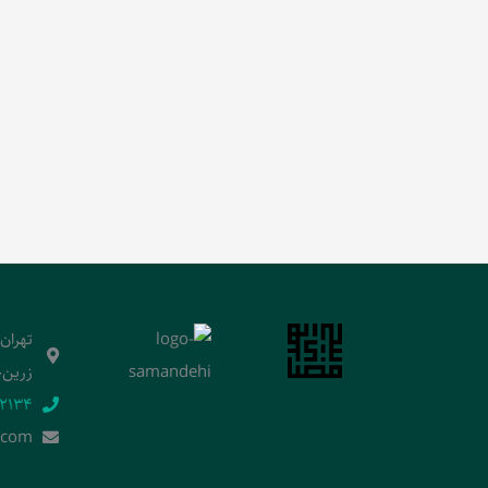
تهران
زرین‌خ
2134‬
.]com