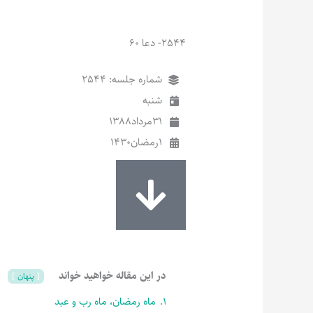
2544- دعا 60
شماره جلسه: 2544
شنبه
31
مرداد
1388
1
رمضان
1430
در این مقاله خواهید خواند
پنهان
1.
ماه رمضان، ماه رب و عبد