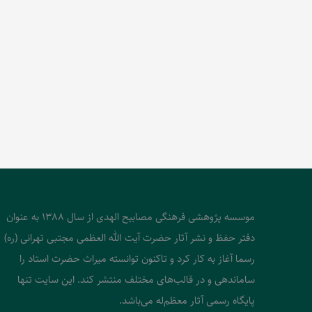
موسسه پژوهشی فرهنگی مصابیح الهدی از سال 1388 به عنوان
دفتر حفظ و نشر آثار حضرت آیت الله العظمی مجتبی تهرانی (ره)
رسما آغاز به کار کرد و تاکنون توانسته میراث حضرت استاد را
ساماندهی و در قالب‌های مختلف منتشر کند. این سایت تنها
پایگاه رسمی آثار معظم‌له می‌باشد.