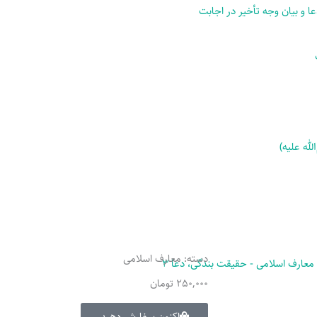
ا و بیان وجه تأخیر در اجابت
له علیه)
دسته:
معارف اسلامی
250,000
تومان
اکنون سفارش دهید