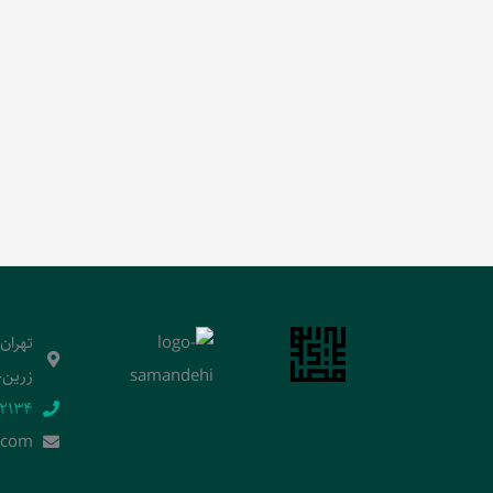
تهران
زرین‌خ
2134‬
.]com