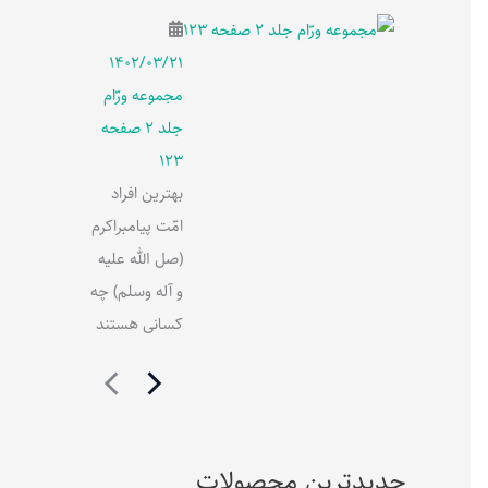
۱۴۰۲/۰۳/۲۱
مجموعه ورّام
جلد 2 صفحه
123
بهترین افراد
امّت پیامبراکرم
(صل الله علیه
و آله وسلم) چه
کسانی هستند
جدیدترین محصولات