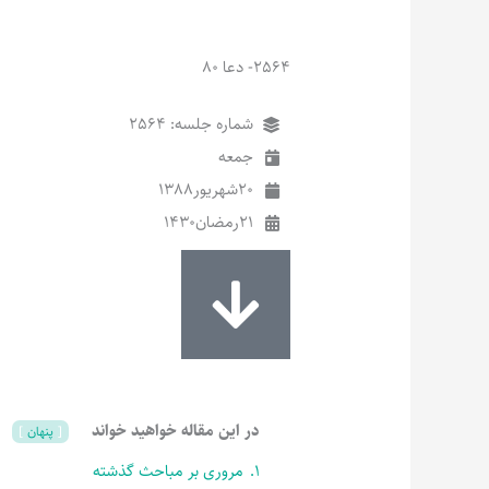
2564- دعا 80
شماره جلسه: 2564
جمعه
20
شهریور
1388
21
رمضان
1430
در این مقاله خواهید خواند
پنهان
1.
مروری بر مباحث گذشته