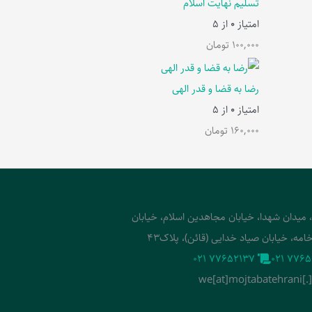
تسلیم نهایت اسلام
امتیاز
0
از 5
100,000
تومان
رضا به قضا و قدر الهی
امتیاز
0
از 5
160,000
تومان
، میدان شهدا، خیابان مجاهدین اسلام، خیابان
امه، خیابان صیاد خدایی (قائن)، پلاک43
‭021 77652137‬
‭021 7765
we[at]mojtabatehrani[