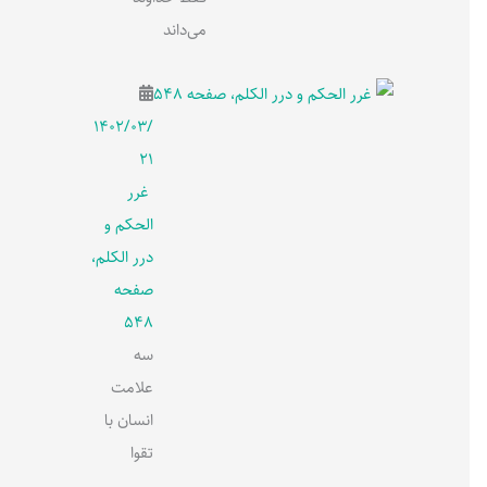
می‌داند
۱۴۰۲/۰۳/
۲۱
غرر
الحکم و
درر الکلم،
صفحه
548
سه
علامت
انسان با
تقوا