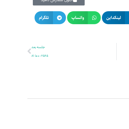
لینکداین
واتساپ
تلگرام
بعدی
جلسه بعد
2565- دعا 81