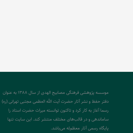
موسسه پژوهشی فرهنگی مصابیح الهدی از سال 1388 به عنوان
دفتر حفظ و نشر آثار حضرت آیت الله العظمی مجتبی تهرانی (ره)
رسما آغاز به کار کرد و تاکنون توانسته میراث حضرت استاد را
ساماندهی و در قالب‌های مختلف منتشر کند. این سایت تنها
پایگاه رسمی آثار معظم‌له می‌باشد.