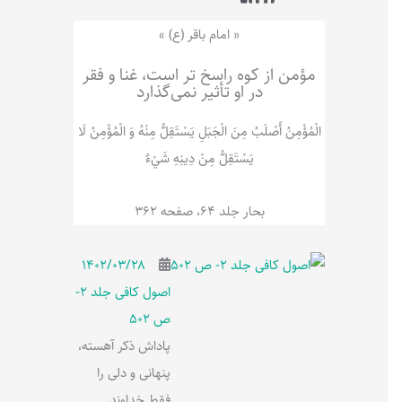
ر
پ
ل
و
ه
« امام باقر (ع) »
ش
مؤمن از کوه راسخ تر است، غنا و فقر
در او تأثیر نمی‌گذارد
الْمُؤْمِنُ‌ أَصْلَبُ‌ مِنَ‌ الْجَبَلِ‌ یَسْتَقِلُّ مِنْهُ وَ الْمُؤْمِنُ لَا
يَسْتَقِلُّ مِنْ دِينِهِ شَيْ‌ءٌ
بحار جلد 64، صفحه 362
۱۴۰۲/۰۳/۲۸
اصول کافی جلد 2-
ص 502
پاداش ذکر آهسته،
پنهانی و دلی را
فقط خداوند