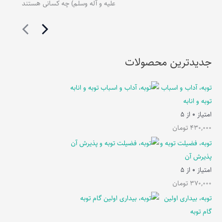
علیه و آله وسلم) چه کسانی هستند
جدیدترین محصولات
توبه، آداب و اسباب
توبه و انابه
امتیاز
0
از 5
430,000
تومان
توبه، فضیلت توبه و
پذیرش آن
امتیاز
0
از 5
370,000
تومان
توبه، بیداری اولین
گام توبه