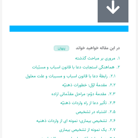
در این مقاله خواهید خواند
پنهان
1.
مروری بر مباحث گذشته
2.
هماهنگی استجابت دعا با قانون اسباب و مسبّبات
2.1.
رابطۀ دعا با قانون اسباب و مسببات و علت معلول
2.2.
مقدمۀ اوّل: خطورات ذهنیّه
2.3.
مقدمۀ دوّم: مراحل مقدّماتی اراده
2.4.
تأثیر دعا از راه واردات ذهنیّه
2.5.
اشتباه در تشخیص
2.6.
تشخیص بیماری؛ نمونه ای از واردات ذهنیه
2.7.
یک نمونه از تشخیص بیماری