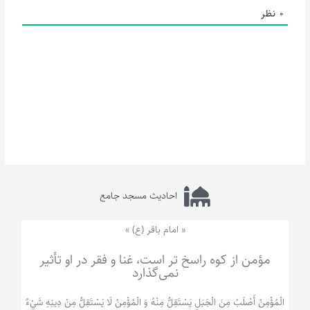
0
نظر
احادیث مسجد جامع
« امام باقر (ع) »
مؤمن از کوه راسخ تر است، غنا و فقر در او تأثیر
نمی‌گذارد
الْمُؤْمِنُ‌ أَصْلَبُ‌ مِنَ‌ الْجَبَلِ‌ یَسْتَقِلُّ مِنْهُ وَ الْمُؤْمِنُ لَا يَسْتَقِلُّ مِنْ دِينِهِ شَيْ‌ءٌ