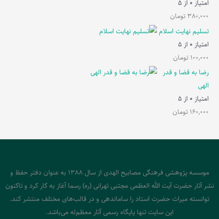
امتیاز
0
از 5
380,000
تومان
تسلیم نهایت اسلام
امتیاز
0
از 5
100,000
تومان
رضا به قضا و قدر
الهی
امتیاز
0
از 5
160,000
تومان
موسسه پژوهشی فرهنگی مصابیح الهدی از سال 1388 به عنوان دفتر حفظ و
نشر آثار حضرت آیت الله العظمی مجتبی تهرانی (ره) رسما آغاز به کار کرد و تاکنون
توانسته میراث حضرت استاد را ساماندهی و در قالب‌های مختلف منتشر کند.
این سایت تنها پایگاه رسمی آثار معظم‌له می‌باشد.