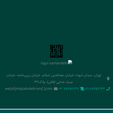
تهران، میدان شهدا، خیابان مجاهدین اسلام، خیابان زرین‌خامه، خیابان
صیاد خدایی (قائن)، پلاک43
we[at]mojtabatehrani[.]com
‭021 77652137‬
‭021 77652134‬