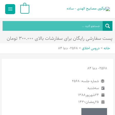
رش
Main
0
ه
Menu
حتوا
پست سفارشی رایگان برای سفارشات بالای ۳۰۰.۰۰۰ تومان
خانه
دروس اخلاق
2568- دعا 84
2568- دعا 84
شماره جلسه: 2568
سه‌شنبه
24
شهریور
1388
25
رمضان
1430