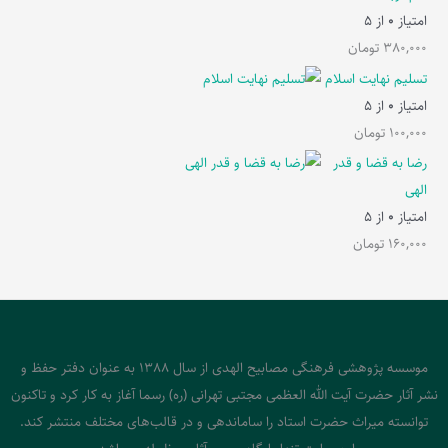
امتیاز
0
از 5
380,000
تومان
تسلیم نهایت اسلام
امتیاز
0
از 5
100,000
تومان
رضا به قضا و قدر
الهی
امتیاز
0
از 5
160,000
تومان
موسسه پژوهشی فرهنگی مصابیح الهدی از سال 1388 به عنوان دفتر حفظ و
نشر آثار حضرت آیت الله العظمی مجتبی تهرانی (ره) رسما آغاز به کار کرد و تاکنون
توانسته میراث حضرت استاد را ساماندهی و در قالب‌های مختلف منتشر کند.