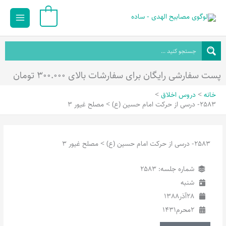
رش
Main
0
ه
Menu
حتوا
پست سفارشی رایگان برای سفارشات بالای ۳۰۰.۰۰۰ تومان
خانه
دروس اخلاق
2583- درسی از حرکت امام حسین (ع) > مصلح غیور 3
2583- درسی از حرکت امام حسین (ع) > مصلح غیور 3
شماره جلسه: 2583
شنبه
28
آذر
1388
2
محرم
1431