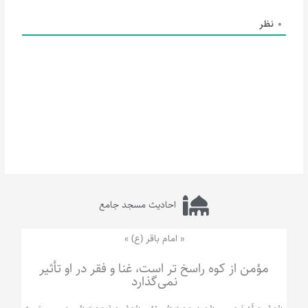
0
نظر
احادیث مسجد جامع
« امام باقر (ع) »
مؤمن از کوه راسخ تر است، غنا و فقر در او تأثیر
نمی‌گذارد