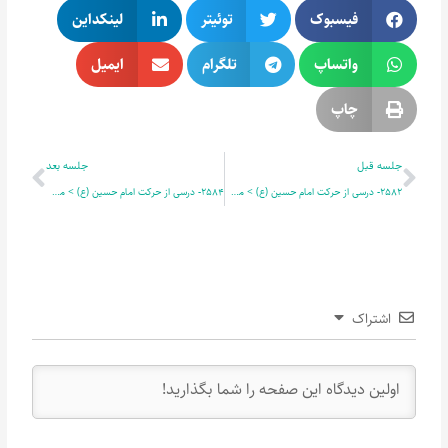
فیسبوک
توئیتر
لینکداین
واتساپ
تلگرام
ایمیل
چاپ
قبلی
بعدی
جلسه قبل
جلسه بعد
2582- درسی از حرکت امام حسین (ع) > مصلح غیور 2
2584- درسی از حرکت امام حسین (ع) > مصلح غیور 4
اشتراک