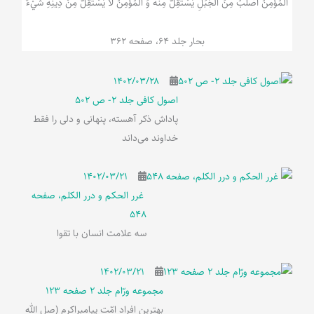
الْمُؤْمِنُ‌ أَصْلَبُ‌ مِنَ‌ الْجَبَلِ‌ یَسْتَقِلُّ مِنْهُ وَ الْمُؤْمِنُ لَا يَسْتَقِلُّ مِنْ دِينِهِ شَيْ‌ءٌ
بحار جلد 64، صفحه 362
۱۴۰۲/۰۳/۲۸
اصول کافی جلد 2- ص 502
پاداش ذکر آهسته، پنهانی و دلی را فقط
خداوند می‌داند
۱۴۰۲/۰۳/۲۱
غرر الحکم و درر الکلم، صفحه
548
سه علامت انسان با تقوا
۱۴۰۲/۰۳/۲۱
مجموعه ورّام جلد 2 صفحه 123
بهترین افراد امّت پیامبراکرم (صل الله