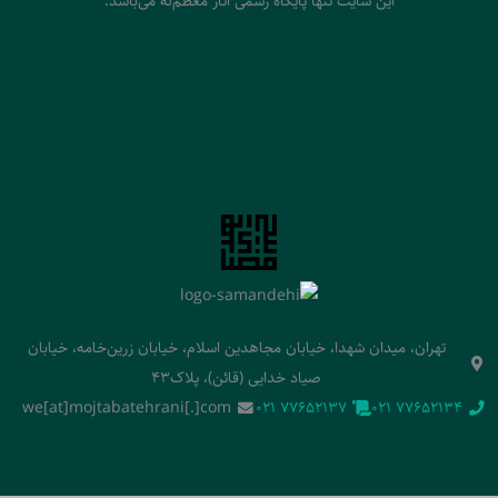
این سایت تنها پایگاه رسمی آثار معظم‌له می‌باشد.
تهران، میدان شهدا، خیابان مجاهدین اسلام، خیابان زرین‌خامه، خیابان
صیاد خدایی (قائن)، پلاک43
we[at]mojtabatehrani[.]com
‭021 77652137‬
‭021 77652134‬