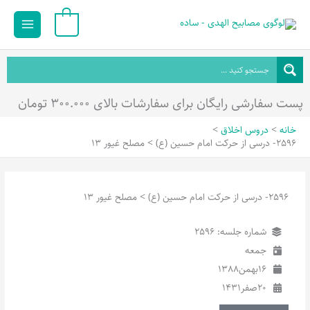
رش
Main
0
ه
Menu
حتوا
پست سفارشی رایگان برای سفارشات بالای ۳۰۰.۰۰۰ تومان
خانه
دروس اخلاق
2596- درسی از حرکت امام حسین (ع) > مصلح غیور 13
2596- درسی از حرکت امام حسین (ع) > مصلح غیور 13
شماره جلسه: 2596
جمعه
16
بهمن
1388
20
صفر
1431