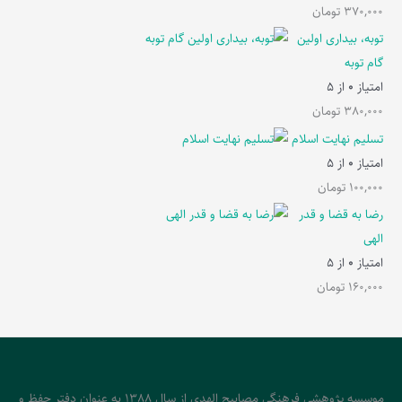
370,000
تومان
توبه، بیداری اولین
گام توبه
امتیاز
0
از 5
380,000
تومان
تسلیم نهایت اسلام
امتیاز
0
از 5
100,000
تومان
رضا به قضا و قدر
الهی
امتیاز
0
از 5
160,000
تومان
موسسه پژوهشی فرهنگی مصابیح الهدی از سال 1388 به عنوان دفتر حفظ و