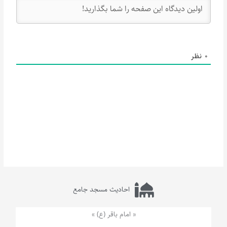
0
نظر
احادیث مسجد جامع
« امام باقر (ع) »