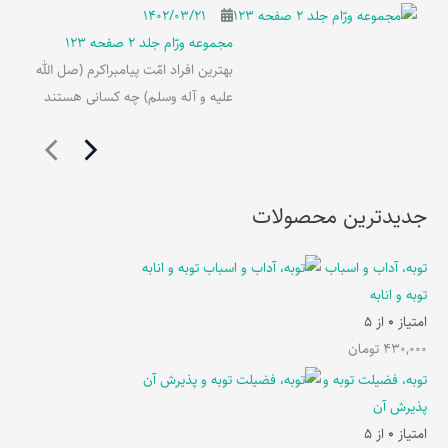
۱۴۰۲/۰۳/۲۱
مجموعه ورّام جلد 2 صفحه 123
بهترین افراد امّت پیامبراکرم (صل الله
علیه و آله وسلم) چه کسانی هستند
جدیدترین محصولات
توبه، آداب و اسباب
توبه و انابه
امتیاز
0
از 5
430,000
تومان
توبه، فضیلت توبه و
پذیرش آن
امتیاز
0
از 5