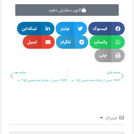
اکنون سفارش دهید
فیسبوک
توئیتر
لینکداین
واتساپ
تلگرام
ایمیل
چاپ
قبلی
بعدی
جلسه قبل
جلسه بعد
2592- درسی از حرکت امام حسین (ع) > مصلح غیور 12
2597- درسی از حرکت امام حسین (ع) > مصلح غیور 14
اشتراک