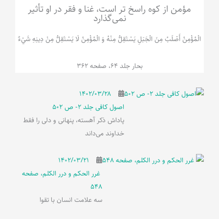
مؤمن از کوه راسخ تر است، غنا و فقر در او تأثیر
نمی‌گذارد
الْمُؤْمِنُ‌ أَصْلَبُ‌ مِنَ‌ الْجَبَلِ‌ یَسْتَقِلُّ مِنْهُ وَ الْمُؤْمِنُ لَا يَسْتَقِلُّ مِنْ دِينِهِ شَيْ‌ءٌ
بحار جلد 64، صفحه 362
۱۴۰۲/۰۳/۲۸
اصول کافی جلد 2- ص 502
پاداش ذکر آهسته، پنهانی و دلی را فقط
خداوند می‌داند
۱۴۰۲/۰۳/۲۱
غرر الحکم و درر الکلم، صفحه
548
سه علامت انسان با تقوا