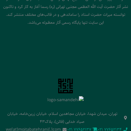
نشر آثار حضرت آیت الله العظمی مجتبی تهرانی (ره) رسما آغاز به کار کرد و تاکنون
توانسته میراث حضرت استاد را ساماندهی و در قالب‌های مختلف منتشر کند.
این سایت تنها پایگاه رسمی آثار معظم‌له می‌باشد.
تهران، میدان شهدا، خیابان مجاهدین اسلام، خیابان زرین‌خامه، خیابان
صیاد خدایی (قائن)، پلاک43
we[at]mojtabatehrani[.]com
‭021 77652137‬
‭021 77652134‬