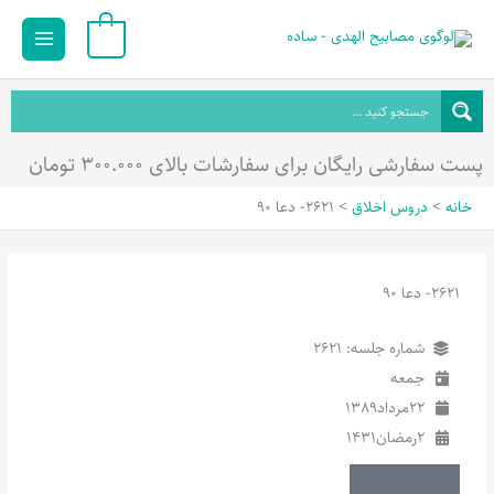
رش
Main
0
ه
Menu
حتوا
پست سفارشی رایگان برای سفارشات بالای ۳۰۰.۰۰۰ تومان
خانه
دروس اخلاق
2621- دعا 90
2621- دعا 90
شماره جلسه: 2621
جمعه
22
مرداد
1389
2
رمضان
1431