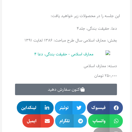
این جلسه را در محصولات زیر خواهید یافت:
دعا، حقیقت بندگی، جلد4
بخش: معارف اسلامی سال طرح مباحث: 1386 لغایت 1391
دسته:
معارف اسلامی
250,000
تومان
اکنون سفارش دهید
فیسبوک
توئیتر
لینکداین
واتساپ
تلگرام
ایمیل