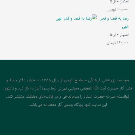
امتیاز
0
از 5
100,000
تومان
رضا به قضا و قدر
الهی
امتیاز
0
از 5
160,000
تومان
موسسه پژوهشی فرهنگی مصابیح الهدی از سال 1388 به عنوان دفتر حفظ و
نشر آثار حضرت آیت الله العظمی مجتبی تهرانی (ره) رسما آغاز به کار کرد و تاکنون
توانسته میراث حضرت استاد را ساماندهی و در قالب‌های مختلف منتشر کند.
این سایت تنها پایگاه رسمی آثار معظم‌له می‌باشد.