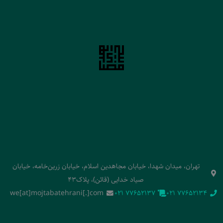
تهران، میدان شهدا، خیابان مجاهدین اسلام، خیابان زرین‌خامه، خیابان
صیاد خدایی (قائن)، پلاک43
we[at]mojtabatehrani[.]com
‭021 77652137‬
‭021 77652134‬