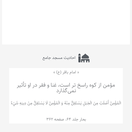
احادیث مسجد جامع
« امام باقر (ع) »
مؤمن از کوه راسخ تر است، غنا و فقر در او تأثیر
نمی‌گذارد
الْمُؤْمِنُ‌ أَصْلَبُ‌ مِنَ‌ الْجَبَلِ‌ یَسْتَقِلُّ مِنْهُ وَ الْمُؤْمِنُ لَا يَسْتَقِلُّ مِنْ دِينِهِ شَيْ‌ءٌ
بحار جلد 64، صفحه 362