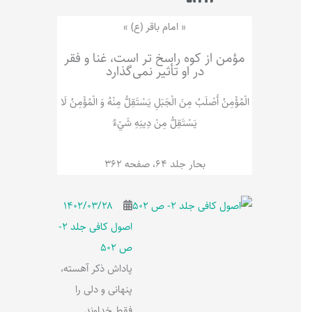
ر
پ
ل
و
ه
« امام باقر (ع) »
ش
مؤمن از کوه راسخ تر است، غنا و فقر
در او تأثیر نمی‌گذارد
الْمُؤْمِنُ‌ أَصْلَبُ‌ مِنَ‌ الْجَبَلِ‌ یَسْتَقِلُّ مِنْهُ وَ الْمُؤْمِنُ لَا
يَسْتَقِلُّ مِنْ دِينِهِ شَيْ‌ءٌ
بحار جلد 64، صفحه 362
۱۴۰۲/۰۳/۲۸
اصول کافی جلد 2-
ص 502
پاداش ذکر آهسته،
پنهانی و دلی را
فقط خداوند