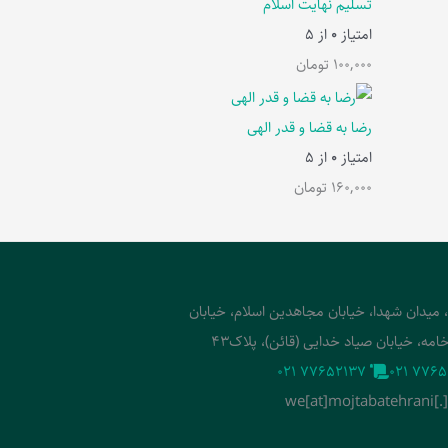
تسلیم نهایت اسلام
امتیاز
0
از 5
100,000
تومان
رضا به قضا و قدر الهی
امتیاز
0
از 5
160,000
تومان
، میدان شهدا، خیابان مجاهدین اسلام، خیابان
امه، خیابان صیاد خدایی (قائن)، پلاک43
‭021 77652137‬
‭021 7765
we[at]mojtabatehrani[