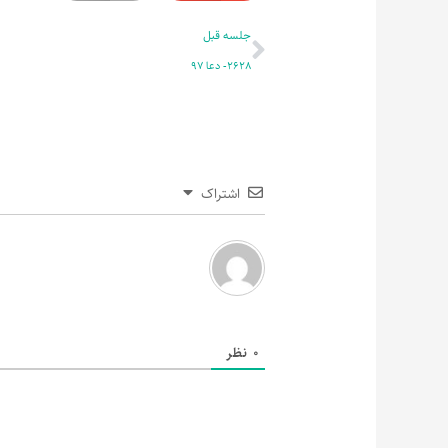
قبلی
جلسه قبل
2628- دعا 97
اشتراک
0
نظر