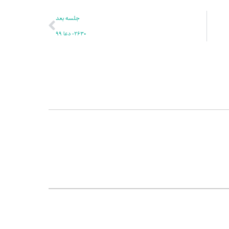
بعدی
جلسه بعد
2630- دعا 99