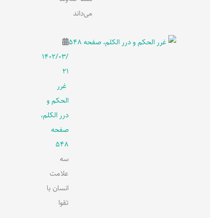
می‌داند
۱۴۰۲/۰۳/
۲۱
غرر
الحکم و
درر الکلم،
صفحه
548
سه
علامت
انسان با
تقوا