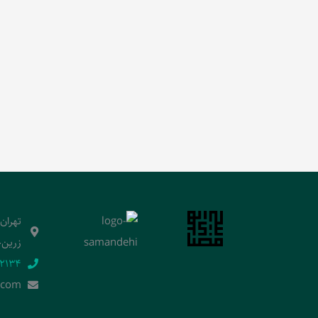
تهران
زرین‌خ
2134‬
.]com