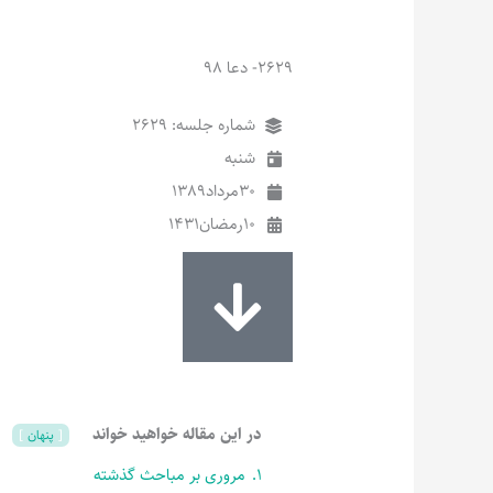
2629- دعا 98
شماره جلسه: 2629
شنبه
30
مرداد
1389
10
رمضان
1431
در این مقاله خواهید خواند
پنهان
1.
مروری بر مباحث گذشته