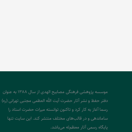
موسسه پژوهشی فرهنگی مصابیح الهدی از سال 1388 به عنوان
دفتر حفظ و نشر آثار حضرت آیت الله العظمی مجتبی تهرانی (ره)
رسما آغاز به کار کرد و تاکنون توانسته میراث حضرت استاد را
ساماندهی و در قالب‌های مختلف منتشر کند. این سایت تنها
پایگاه رسمی آثار معظم‌له می‌باشد.