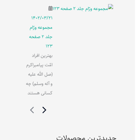
۱۴۰۲/۰۳/۲۱
مجموعه ورّام
جلد 2 صفحه
123
بهترین افراد
امّت پیامبراکرم
(صل الله علیه
و آله وسلم) چه
کسانی هستند
جدیدترین محصولات