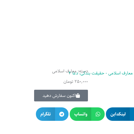
دسته:
معارف اسلامی
250,000
تومان
اکنون سفارش دهید
لینکداین
واتساپ
تلگرام